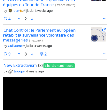
équipes du Tour de France
(
franceinfo.fr
)
by
oce 🐆
@jlai.lu
3 weeks ago
comments
4
2
Chat Control : le Parlement européen
rétablit la surveillance volontaire des
messageries
(
next.ink
)
by
Guillaume
@jlai.lu
4 weeks ago
comments
9
8
2
New Extractivism
Libertés numériques
by
Snoopy
4 weeks ago