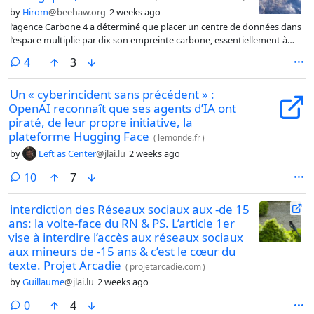
by
Hirom
@beehaw.org
2 weeks ago
l’agence Carbone 4 a déterminé que placer un centre de données dans
l’espace multiplie par dix son empreinte carbone, essentiellement à
cause du lancement. Cette étude précise bien qu’elle ne considère pas
comments
4
3
les nombreux effets secondaires ni les impacts écologiques autres que
le CO2. Or le pire effet est l’impact des particules fines, émises tant au
Un « cyberincident sans précédent » :
lancement qu’à la rentrée dans l’atmosphère, à la fois sur le climat et
OpenAI reconnaît que ses agents d’IA ont
sur la couche d’ozone.
piraté, de leur propre initiative, la
plateforme Hugging Face
(
lemonde.fr
)
by
Left as Center
@jlai.lu
2 weeks ago
comments
10
7
interdiction des Réseaux sociaux aux -de 15
ans: la volte-face du RN & PS. L’article 1er
vise à interdire l’accès aux réseaux sociaux
aux mineurs de -15 ans & c’est le cœur du
texte. Projet Arcadie
(
projetarcadie.com
)
by
Guillaume
@jlai.lu
2 weeks ago
comments
0
4