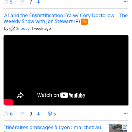
comments
5
7
des libraires de plusieurs pays reçoivent des commandes nocturnes
inhabituelles que multiplie la société canadienne Zoom Books,
AI and the Enshittification Era w/ Cory Doctorow | The
soupçonnée d’alimenter à son tour l’entraînement d’une IA générative.
Weekly Show with Jon Stewart
IA
by
Snoopy
1 week ago
comments
6
9
5
Itinéraires ombragés à Lyon : marchez au