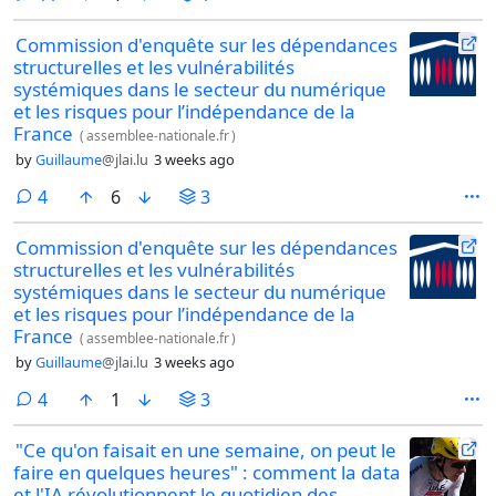
Commission d'enquête sur les dépendances
structurelles et les vulnérabilités
systémiques dans le secteur du numérique
et les risques pour l’indépendance de la
France
(
assemblee-nationale.fr
)
by
Guillaume
@jlai.lu
3 weeks ago
comments
4
6
3
Commission d'enquête sur les dépendances
structurelles et les vulnérabilités
systémiques dans le secteur du numérique
et les risques pour l’indépendance de la
France
(
assemblee-nationale.fr
)
by
Guillaume
@jlai.lu
3 weeks ago
comments
4
1
3
"Ce qu'on faisait en une semaine, on peut le
faire en quelques heures" : comment la data
et l'IA révolutionnent le quotidien des