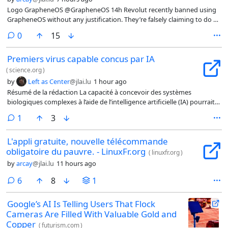
Logo GrapheneOS @GrapheneOS 14h Revolut recently banned using
GrapheneOS without any justification. They’re falsely claiming to do be
doing it for security reasons. In reality, they’re enforcing licensing
comments
0
15
Google Play. Revolut doesn’t enforce security standards. It runs on
Android 9 with no patches since 2018.
Premiers virus capable concus par IA
(
science.org
)
by
Left as Center
@jlai.lu
1 hour ago
Résumé de la rédaction La capacité à concevoir des systèmes
biologiques complexes à l’aide de l’intelligence artificielle (IA) pourrait
bien transformer la biotechnologie, mais les progrès se sont jusqu’à
comment
1
3
présent largement limités à l’échelle des gènes et des protéines
individuels, la conception de génomes entiers restant hors de portée.
L'appli gratuite, nouvelle télécommande
King et al. ont utilisé des modèles d’IA générative entraînés sur des
obligatoire du pauvre. - LinuxFr.org
millions de génomes naturels pour concevoir des bactériophages
(
linuxfr.org
)
complets (voir la « Perspective » d’Inglesby et Hanke). Les tests
by
arcay
@jlai.lu
11 hours ago
expérimentaux ont permis d’obtenir 16 génomes fonctionnels
présentant des séquences, des structures et des profils d’aptitude
comments
6
8
1
variés. Un cocktail des bactériophages générés a rapidement vaincu
des bactéries ayant développé une résistance à un bactériophage
Google’s AI Is Telling Users That Flock
naturel. Ces travaux jettent les bases d’une conception guidée par l’IA
Cameras Are Filled With Valuable Gold and
de fonctions biologiques à l’échelle du génome entier. —Di Jiang
Copper
(
futurism.com
)