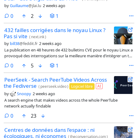
by
Guillaume
@jlai.lu
2 weeks ago
comments
0
2
1
432 failles corrigées dans le noyau Linux ?
Pas si vite
(
next.ink
)
by
bill38
@feddit.fr
2 weeks ago
La publication en 48 heures de 432 bulletins CVE pour le noyau Linux a
provoqué des interrogations sur la meilleure manière d’intégrer un tel
flot de…
comments
0
5
1
PeerSeek - Search PeerTube Videos Across
the Fediverse
AI
(
peerseek.video
)
Logiciel libre
by
Snoopy
2 weeks ago
A search engine that makes videos across the whole PeerTube
network actually findable
comments
0
23
Centres de données dans l’espace : ni
écologiques, ni économes
(
theconversation.com
)