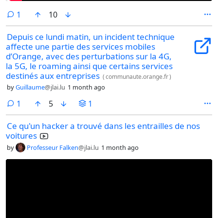
comment
1
10
Depuis ce lundi matin, un incident technique
affecte une partie des services mobiles
d’Orange, avec des perturbations sur la 4G,
la 5G, le roaming ainsi que certains services
destinés aux entreprises
(
communaute.orange.fr
)
by
Guillaume
@jlai.lu
1 month ago
comment
1
5
1
Ce qu'un hacker a trouvé dans les entrailles de nos
voitures
by
Professeur Falken
@jlai.lu
1 month ago