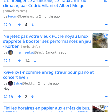
« L’intelligence artificielle, ce “faux ami” du
climat », par Cédric Villani et Albert Meige
(
nouvelobs.com
)
by
Hirom
@beehaw.org
2 months ago
comments
0
4
Ne jetez pas votre vieux PC : le noyau Linux
s'apprête à booster ses performances en jeu
- Korben
(
korben.info
)
by
innermeerkat
@jlai.lu
2 months ago
comment
1
14
xvive xv1-r comme enregistreur pour piano et
concert live ?
by
Salcie
@feddit.fr
2 months ago
Hoy
comments
15
2
Fini les horaires en papier aux arrêts de bus,