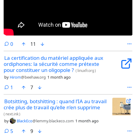
comments
0
11
La certification du matériel appliquée aux
ordiphones: la sécurité comme prétexte
pour constituer un oligopole ?
(
linuxfr.org
)
by
Hirom
@beehaw.org
1 month ago
comment
1
7
Botsitting, botshitting : quand l’IA au travail
crée plus de travail qu’elle n’en supprime
(
next.ink
)
by
BlackEco
@lemmy.blackeco.com
1 month ago
comments
5
9