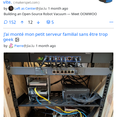
vite.
(
makerspet.com
)
by
Left as Center
@jlai.lu
1 month ago
Building an Open-Source Robot Vacuum — Meet OOMWOO
comments
152
12
5
J’ai monté mon petit serveur familial sans être trop
geek
by
Pierre
@jlai.lu
1 month ago