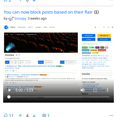
2
6
You can now block posts based on their flair
by
Snoopy
3 weeks ago
comments
11
4
1