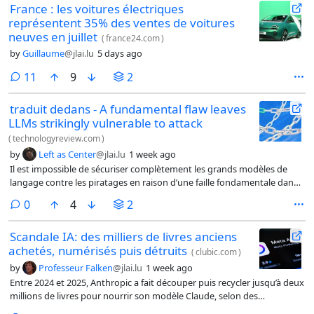
France : les voitures électriques
représentent 35% des ventes de voitures
neuves en juillet
(
france24.com
)
by
Guillaume
@jlai.lu
5 days ago
comments
11
9
2
traduit dedans - A fundamental flaw leaves
LLMs strikingly vulnerable to attack
(
technologyreview.com
)
by
Left as Center
@jlai.lu
1 week ago
Il est impossible de sécuriser complètement les grands modèles de
langage contre les piratages en raison d’une faille fondamentale dans
leur fonctionnement, selon une équipe de chercheurs dans un article
comments
0
4
2
présenté à la Conférence internationale sur l’apprentissage
automatique, une conférence de haut niveau sur l’IA, ce mois-ci.
Scandale IA: des milliers de livres anciens
L’affirmation a d’énormes implications pour la sécurité de cette
achetés, numérisés puis détruits
technologie, qui est utilisée dans de plus en plus d’applications, des
(
clubic.com
)
systèmes gouvernementaux et militaires aux achats en ligne et aux
by
Professeur Falken
@jlai.lu
1 week ago
soins de santé.
Entre 2024 et 2025, Anthropic a fait découper puis recycler jusqu’à deux
millions de livres pour nourrir son modèle Claude, selon des
documents judiciaires déscellés fin janvier 2026. Au même moment,