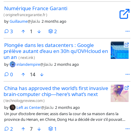
Numérique France Garanti
(
originefrancegarantie.fr
)
by
Guillaume
@jlai.lu
2 months ago
comments
3
1
2
Plongée dans les datacenters : Google
prélève autant d’eau en 30h qu’OVHcloud en
un an
(
next.ink
)
by
inlandempire
@jlai.lu
2 months ago
comments
0
14
China has approved the world’s first invasive
brain-computer chip—here’s what’s next
(
technologyreview.com
)
by
Left as Center
@jlai.lu
2 months ago
Un jour d’octobre dernier, assis dans la cour de sa maison dans la
province du Henan, en Chine, Dong Hui a décidé de voir s’il pouvait
tenir un stylo pour écrire.
comments
2
7
1