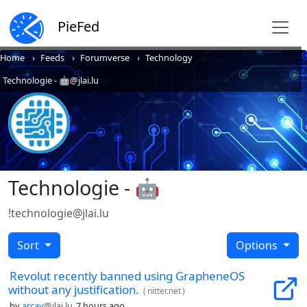
PieFed
Home
Feeds
Forumverse
Technology
Technologie - 🤖@jlai.lu
Technologie - 🤖
!technologie@jlai.lu
Sort
Options
Revolut recently banned using GrapheneOS
without any justification.
(
nitter.net
)
by
arcay
@jlai.lu
7 hours ago