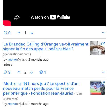
comments
0
1
Le Branded Calling d'Orange va-t-il vraiment
signer la fin des appels indésirables ?
(
generation-nt.com
)
by
repivo
@jlai.lu
2 months ago
infos :
comments
9
2
1
Mettre la TNT hors-jeu ? Le spectre d’un
nouveau match perdu pour la France
périphérique - Fondation Jean-Jaurès
(
jean-
jaures.org
)
by
repivo
@jlai.lu
2 months ago