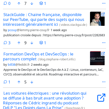
comments
0
7
1
StackGuide : Chaine française, disponible
sur PeerTube, qui parle des sujets qui nous
intéressent généralement ici
(
videos.stackgui.de
)
by
pcouy
@lemmy.pierre-couy.fr
1 week ago
publication croisée depuis : https://lemmy.pierre-couy.fr/post/2282683
comments
3
9
1
Formation DevOps et DevSecOps : le
parcours complet
(
blog.stephane-robert.info
)
by
bill38
@feddit.fr
2 weeks ago
Apprenez le DevOps et le DevSecOps de A à Z : Linux, conteneurs, IaC,
CI/CD, observabilité et sécurité. Roadmap interactive et parcours
progressif.
comment
1
5
Les voitures électriques : une révolution qui
se diffuse à bas bruit avant une adoption ?
Réponses de Cédric ingrand du podcast
DdLP "Les Doigts dans La Prise"
(
frenchspin.fr
)