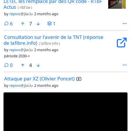
LETEC les remplace par des QR code - RTBF
Actus
(
rtbf.be
)
by
repivo
@jlai.lu
2 months ago
comments
6
7
1
Consultation sur l'avenir de la TNT (réponse
de lafibre.info)
(
lafibre.info
)
by
repivo
@jlai.lu
2 months ago
période 2030-+
comments
0
4
Attaque par XZ (Olivier Poncet)
by
repivo
@jlai.lu
2 months ago