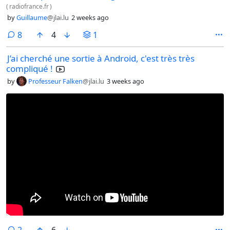
(
radiofrance.fr
)
by
Guillaume
@jlai.lu
2 weeks ago
comments
8
4
1
J’ai cherché une sortie à Android, c'est très très
compliqué !
by
Professeur Falken
@jlai.lu
3 weeks ago
comments