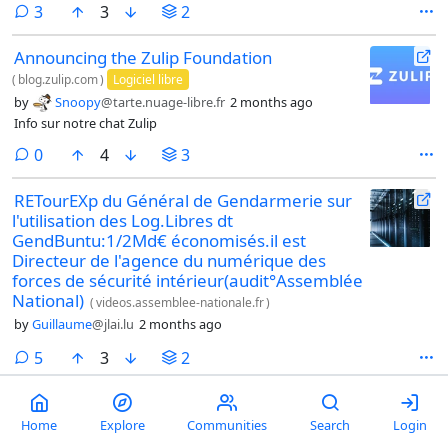
comments
3
3
2
Announcing the Zulip Foundation
(
blog.zulip.com
)
Logiciel libre
by
Snoopy
@tarte.nuage-libre.fr
2 months ago
Info sur notre chat Zulip
comments
0
4
3
RETourEXp du Général de Gendarmerie sur
l'utilisation des Log.Libres dt
GendBuntu:1/2Md€ économisés.il est
Directeur de l'agence du numérique des
forces de sécurité intérieur(audit°Assemblée
National)
(
videos.assemblee-nationale.fr
)
by
Guillaume
@jlai.lu
2 months ago
comments
5
3
2
IA au Kenya: derrière les entreprises de
sous-traitance, l'essor d'une nouvelle classe
Home
Explore
Communities
Search
Login
ouvrière
(
rfi.fr
)