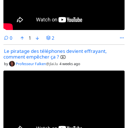
comments
0
1
2
Le piratage des téléphones devient effrayant,
comment empêcher ça ?
by
Professeur Falken
@jlai.lu
4 weeks ago