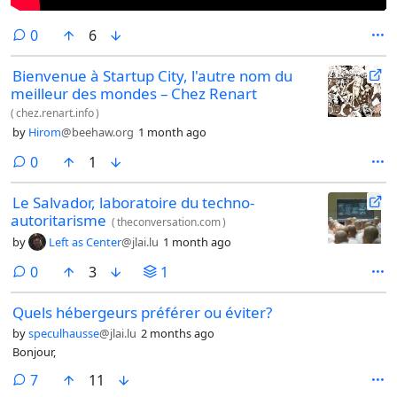
comments
0
6
Bienvenue à Startup City, l'autre nom du
meilleur des mondes – Chez Renart
(
chez.renart.info
)
by
Hirom
@beehaw.org
1 month ago
comments
0
1
Le Salvador, laboratoire du techno-
autoritarisme
(
theconversation.com
)
by
Left as Center
@jlai.lu
1 month ago
comments
0
3
1
Quels hébergeurs préférer ou éviter?
by
speculhausse
@jlai.lu
2 months ago
Bonjour,
comments
7
11