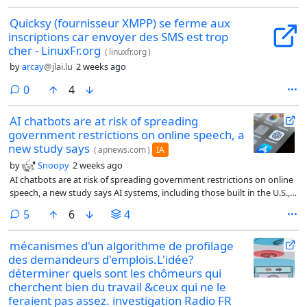
Quicksy (fournisseur XMPP) se ferme aux
inscriptions car envoyer des SMS est trop
cher - LinuxFr.org
(
linuxfr.org
)
by
arcay
@jlai.lu
2 weeks ago
comments
0
4
AI chatbots are at risk of spreading
government restrictions on online speech, a
new study says
(
apnews.com
)
IA
by
Snoopy
2 weeks ago
AI chatbots are at risk of spreading government restrictions on online
speech, a new study says AI systems, including those built in the U.S.,
are more likely to refuse to criticize restrictive leaders or governments.
comments
5
6
4
mécanismes d'un algorithme de profilage
des demandeurs d'emplois.L'idée?
déterminer quels sont les chômeurs qui
cherchent bien du travail &ceux qui ne le
feraient pas assez. investigation Radio FR