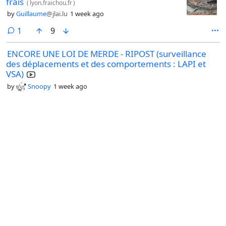
frais
(
lyon.fraichou.fr
)
by
Guillaume
@jlai.lu
1 week ago
comment
1
9
ENCORE UNE LOI DE MERDE - RIPOST (surveillance
des déplacements et des comportements : LAPI et
VSA)
by
Snoopy
1 week ago