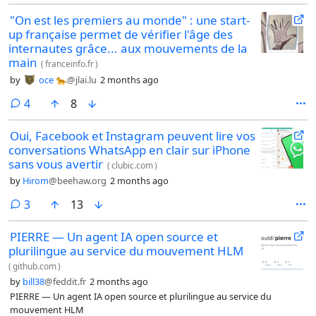
"On est les premiers au monde" : une start-
up française permet de vérifier l'âge des
internautes grâce... aux mouvements de la
main
(
franceinfo.fr
)
by
oce 🐆
@jlai.lu
2 months ago
comments
4
8
Oui, Facebook et Instagram peuvent lire vos
conversations WhatsApp en clair sur iPhone
sans vous avertir
(
clubic.com
)
by
Hirom
@beehaw.org
2 months ago
comments
3
13
PIERRE — Un agent IA open source et
plurilingue au service du mouvement HLM
(
github.com
)
by
bill38
@feddit.fr
2 months ago
PIERRE — Un agent IA open source et plurilingue au service du
mouvement HLM