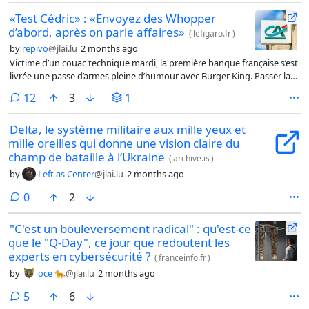
«Test Cédric» : «Envoyez des Whopper
d’abord, après on parle affaires»
(
lefigaro.fr
)
by
repivo
@jlai.lu
2 months ago
Victime d’un couac technique mardi, la première banque française s’est
livrée une passe d’armes pleine d’humour avec Burger King. Passer la
publicité Passer la publicité
comments
12
3
1
Delta, le système militaire aux mille yeux et
mille oreilles qui donne une vision claire du
champ de bataille à l’Ukraine
(
archive.is
)
by
Left as Center
@jlai.lu
2 months ago
comments
0
2
"C'est un bouleversement radical" : qu'est-ce
que le "Q-Day", ce jour que redoutent les
experts en cybersécurité ?
(
franceinfo.fr
)
by
oce 🐆
@jlai.lu
2 months ago
comments
5
6