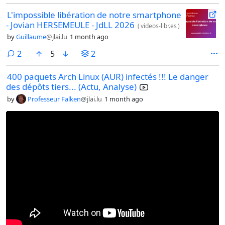
L'impossible libération de notre smartphone
- Jovian HERSEMEULE - JdLL 2026
(
videos-libr.es
)
by
Guillaume
@jlai.lu
1 month ago
comments
2
5
2
400 paquets Arch Linux (AUR) infectés !!! Le danger
des dépôts tiers... (Actu, Analyse)
by
Professeur Falken
@jlai.lu
1 month ago