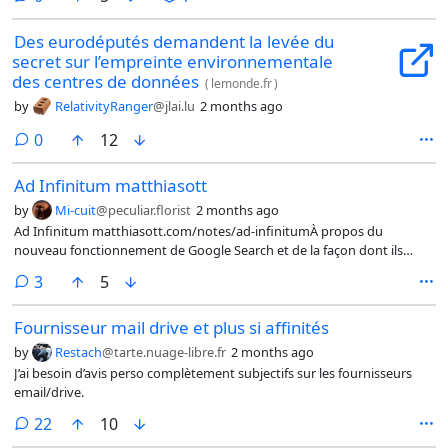
Des eurodéputés demandent la levée du
secret sur l’empreinte environnementale
des centres de données
(
lemonde.fr
)
by
RelativityRanger
@jlai.lu
2 months ago
comments
0
12
Ad Infini­tum matthiasott
by
Mi-cuit
@peculiar.florist
2 months ago
Ad Infini­tum matthiasott.com/notes/ad-infinitumÀ propos du
nouveau fonctionnement de Google Search et de la façon dont ils
envisagent d'intégrer la pub dans les réponses de l'assistant IA.
comments
3
5
@technologie
Fournisseur mail drive et plus si affinités
by
Restach
@tarte.nuage-libre.fr
2 months ago
J’ai besoin d’avis perso complètement subjectifs sur les fournisseurs
email/drive.
comments
22
10