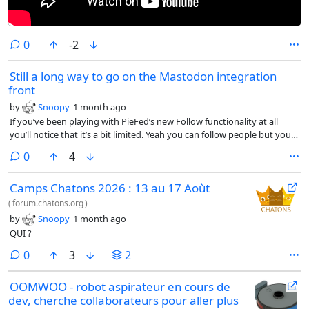
comments
0
-2
Still a long way to go on the Mastodon integration
front
by
Snoopy
1 month ago
If you’ve been playing with PieFed’s new Follow functionality at all
you’ll notice that it’s a bit limited. Yeah you can follow people but you
were probably seeing all their posts already anyway - the threadiverse
comments
0
4
is really not very big.
Camps Chatons 2026 : 13 au 17 Aoùt
(
forum.chatons.org
)
by
Snoopy
1 month ago
QUI ?
comments
0
3
2
OOMWOO - robot aspirateur en cours de
dev, cherche collaborateurs pour aller plus