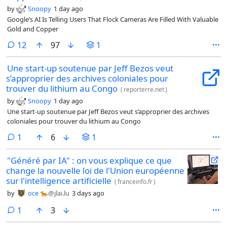
by
Snoopy
1 day ago
Google’s AI Is Telling Users That Flock Cameras Are Filled With Valuable
Gold and Copper
comments
12
97
1
Une start-up soutenue par Jeff Bezos veut
s’approprier des archives coloniales pour
trouver du lithium au Congo
(
reporterre.net
)
by
Snoopy
1 day ago
Une start-up soutenue par Jeff Bezos veut s’approprier des archives
coloniales pour trouver du lithium au Congo
comment
1
6
1
"Généré par IA" : on vous explique ce que
change la nouvelle loi de l'Union européenne
sur l'intelligence artificielle
(
franceinfo.fr
)
by
oce 🐆
@jlai.lu
3 days ago
comment
1
3