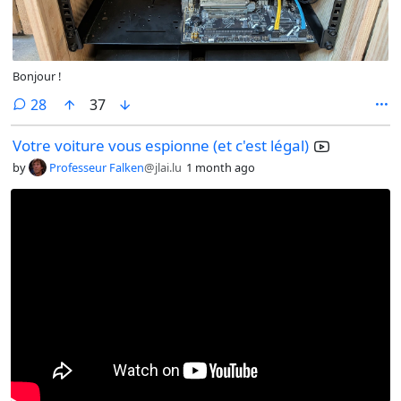
Bonjour !
comments
28
37
Votre voiture vous espionne (et c'est légal)
by
Professeur Falken
@jlai.lu
1 month ago