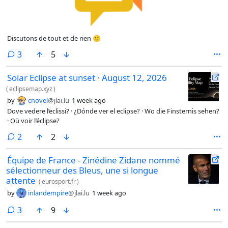
Discutons de tout et de rien 🙂
comments
3
5
Solar Eclipse at sunset · August 12, 2026
(
eclipsemap.xyz
)
by
cnovel
@jlai.lu
1 week ago
Dove vedere l’eclissi? · ¿Dónde ver el eclipse? · Wo die Finsternis sehen?
· Où voir l’éclipse?
comments
2
2
Équipe de France - Zinédine Zidane nommé
sélectionneur des Bleus, une si longue
attente
(
eurosport.fr
)
by
inlandempire
@jlai.lu
1 week ago
comments
3
9