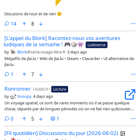
Discutons de tout et de rien 🙂
comments
14
8
[L'appel du Blork] Racontez-nous vos aventures
ludiques de la semaine ! 🎮🎲👾
Ludoverse
by
Blork
@tarte.nuage-libre.fr
3 days ago
Mégafils de jlai.lu • Wiki de jlai.lu • Steam • Clavarder • UI alternative de
jlai.lu
comment
1
7
Ronronner
(
feddit.fr
)
Lecture
by
Snoopy
4 days ago
Un voyage spatial, ce sont de rares moments où il se passe quelque
chose, séparés par de longues périodes où on ne fait rien qu’écouter
en silence ronronner au loin les générateurs d’air et d’électricité
comments
0
5
1
pendant que le vaisseau file sur sa lancée dans le vide. de Albert
Aribaud
[Fil quotidien] Discussions du jour (2026-08-02)