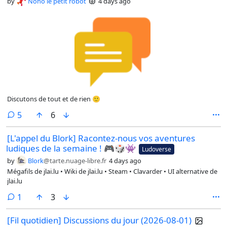
by
Nono le petit robot
4 days ago
Discutons de tout et de rien 🙂
comments
5
6
[L'appel du Blork] Racontez-nous vos aventures
ludiques de la semaine ! 🎮🎲👾
Ludoverse
by
Blork
@tarte.nuage-libre.fr
4 days ago
Mégafils de jlai.lu • Wiki de jlai.lu • Steam • Clavarder • UI alternative de
jlai.lu
comment
1
3
[Fil quotidien] Discussions du jour (2026-08-01)