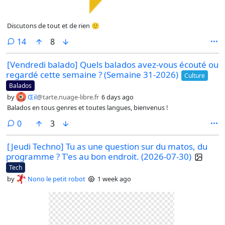
Discutons de tout et de rien 🙂
comments
14
8
[Vendredi balado] Quels balados avez-vous écouté ou
regardé cette semaine ? (Semaine 31-2026)
Culture
Balados
by
Œil
@tarte.nuage-libre.fr
6 days ago
Balados en tous genres et toutes langues, bienvenus !
comments
0
3
[Jeudi Techno] Tu as une question sur du matos, du
programme ? T'es au bon endroit. (2026-07-30)
Tech
by
Nono le petit robot
1 week ago