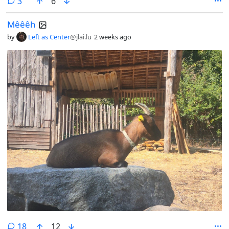
comments
3
6
Mêêêh
by
Left as Center
@jlai.lu
2 weeks ago
comments
18
12