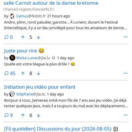
salle Carnot autour de la danse bretonne
(
france3-regions.franceinfo.fr
)
by
Camus
@feddit.fr
21 hours ago
Andro, plinn, rond paludier, gavotte… À Lorient, durant le Festival
Interceltique, il y a un lieu privilégié pour tous les amateurs de danse
bretonne : la salle Carnot, le lieu incontournable des festoù-noz.
comments
0
5
Juste pour rire 😂
by
Micka Lunar
@jlai.lu
1 day ago
Quelle est votre blague la plus drôle ? 😂
comments
45
8
Initiation jeu vidéo pour enfant
by
Stéphane
@jlai.lu
1 day ago
Bonjour à tous, J’aimerais initié mon fils de 7 ans aux jeu vidéo. J’ai déjà
tenter quelques jeux, mais il a toujours du mal avec les déplacements.
J’ai pensé à des jeux de plateforme mais j’ai du mal à trouver le bon
comments
9
6
compromis entre facilité, histoire et âge.
[Fil quotidien] Discussions du jour (2026-08-05)