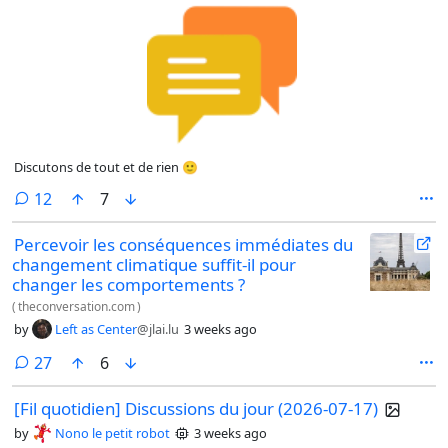
Discutons de tout et de rien 🙂
comments
12
7
Percevoir les conséquences immédiates du
changement climatique suffit-il pour
changer les comportements ?
(
theconversation.com
)
by
Left as Center
@jlai.lu
3 weeks ago
comments
27
6
[Fil quotidien] Discussions du jour (2026-07-17)
by
Nono le petit robot
3 weeks ago