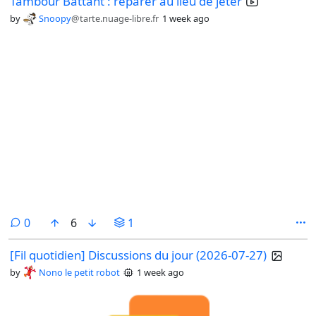
Tambour Battant : réparer au lieu de jeter
by
Snoopy
@tarte.nuage-libre.fr
1 week ago
comments
0
6
1
[Fil quotidien] Discussions du jour (2026-07-27)
by
Nono le petit robot
1 week ago