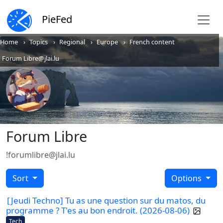
PieFed
Home
Topics
Regional
Europe
French content
Forum Libre@jlai.lu
Forum Libre
!forumlibre@jlai.lu
Sort
Options
[Jeudi Techno] Tu as une question sur du matos, du
programme ? T'es au bon endroit. (2026-08-06)
Tech