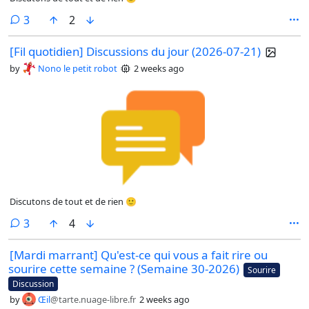
comments
3
2
[Fil quotidien] Discussions du jour (2026-07-21)
by
Nono le petit robot
2 weeks ago
Discutons de tout et de rien 🙂
comments
3
4
[Mardi marrant] Qu'est-ce qui vous a fait rire ou
sourire cette semaine ? (Semaine 30-2026)
Sourire
Discussion
by
Œil
@tarte.nuage-libre.fr
2 weeks ago