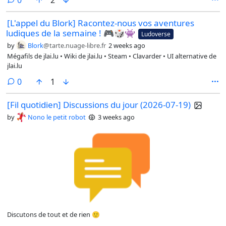
0
2
[L'appel du Blork] Racontez-nous vos aventures
ludiques de la semaine ! 🎮🎲👾
Ludoverse
by
Blork
@tarte.nuage-libre.fr
2 weeks ago
Mégafils de jlai.lu • Wiki de jlai.lu • Steam • Clavarder • UI alternative de
jlai.lu
comments
0
1
[Fil quotidien] Discussions du jour (2026-07-19)
by
Nono le petit robot
3 weeks ago
Discutons de tout et de rien 🙂