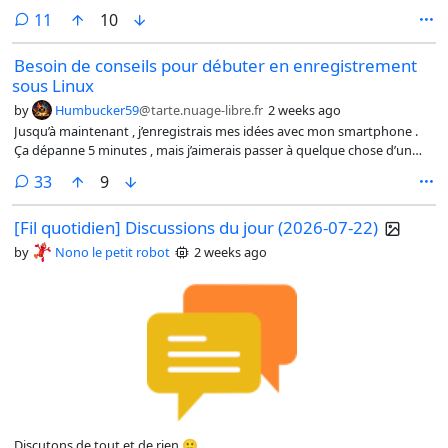
comments
11
10
Besoin de conseils pour débuter en enregistrement
sous Linux
by
Humbucker59
@tarte.nuage-libre.fr
2 weeks ago
Jusqu’à maintenant , j’enregistrais mes idées avec mon smartphone .
Ça dépanne 5 minutes , mais j’aimerais passer à quelque chose d’un
peu plus propre pour faire des petites maquettes de composition . Je
comments
33
9
précise que je suis une vraie quiche , je pars de zéro dans ce domaine .
Et Linux , je débute aussi , j’essaye de m’y mettre .
[Fil quotidien] Discussions du jour (2026-07-22)
by
Nono le petit robot
2 weeks ago
Discutons de tout et de rien 🙂