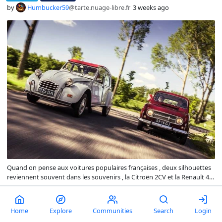
by
Humbucker59
@tarte.nuage-libre.fr
3 weeks ago
Quand on pense aux voitures populaires françaises , deux silhouettes
reviennent souvent dans les souvenirs , la Citroën 2CV et la Renault 4 ,
plus connue sous le nom de 4L .
comments
14
22
Home
Explore
Communities
Search
Login
[Jeudi Techno] Tu as une question sur du matos, du