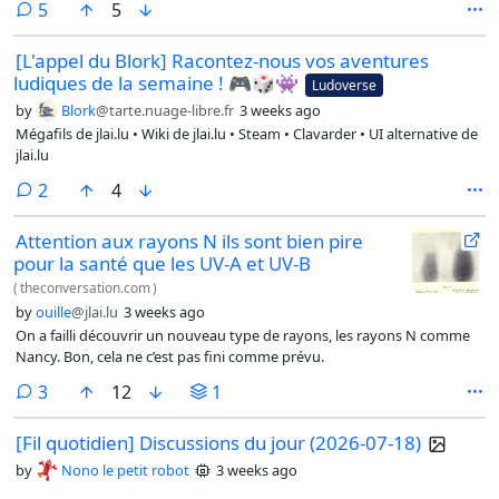
comments
5
5
[L'appel du Blork] Racontez-nous vos aventures
ludiques de la semaine ! 🎮🎲👾
Ludoverse
by
Blork
@tarte.nuage-libre.fr
3 weeks ago
Mégafils de jlai.lu • Wiki de jlai.lu • Steam • Clavarder • UI alternative de
jlai.lu
comments
2
4
Attention aux rayons N ils sont bien pire
pour la santé que les UV-A et UV-B
(
theconversation.com
)
by
ouille
@jlai.lu
3 weeks ago
On a failli découvrir un nouveau type de rayons, les rayons N comme
Nancy. Bon, cela ne c’est pas fini comme prévu.
comments
3
12
1
[Fil quotidien] Discussions du jour (2026-07-18)
by
Nono le petit robot
3 weeks ago