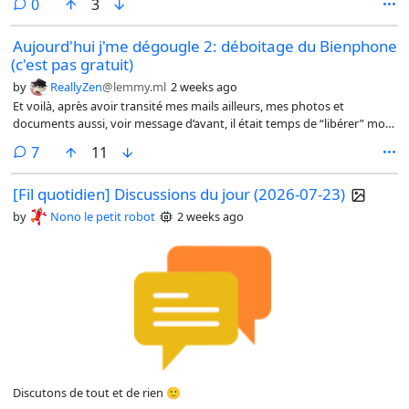
comments
0
3
Aujourd'hui j'me dégougle 2: déboitage du Bienphone
(c'est pas gratuit)
by
ReallyZen
@lemmy.ml
2 weeks ago
Et voilà, après avoir transité mes mails ailleurs, mes photos et
documents aussi, voir message d’avant, il était temps de “libérer” mon
téléphone, puisque de toute façon je n’utilisais plus les nombreux
comments
7
11
services intégrés à celui-ci.
[Fil quotidien] Discussions du jour (2026-07-23)
by
Nono le petit robot
2 weeks ago
Discutons de tout et de rien 🙂