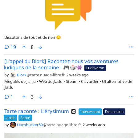
Discutons de tout et de rien 🙂
comments
19
8
[L'appel du Blork] Racontez-nous vos aventures
ludiques de la semaine ! 🎮🎲👾
Ludoverse
by
Blork
@tarte.nuage-libre.fr
2 weeks ago
Mégafils de jlai.lu • Wiki de jlai.lu • Steam • Clavarder • UI alternative de
jlai.lu
comment
1
3
Tarte raconte : L'érysimum
Intéressant
Discussion
Jardin
Santé
by
Humbucker59
@tarte.nuage-libre.fr
2 weeks ago