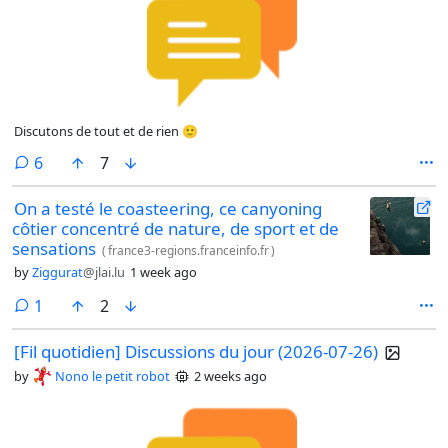
Discutons de tout et de rien 🙂
comments
6
7
On a testé le coasteering, ce canyoning
côtier concentré de nature, de sport et de
sensations
(
france3-regions.franceinfo.fr
)
by
Ziggurat
@jlai.lu
1 week ago
comment
1
2
[Fil quotidien] Discussions du jour (2026-07-26)
by
Nono le petit robot
2 weeks ago