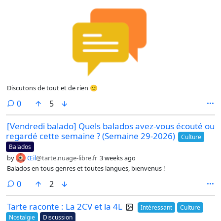
Discutons de tout et de rien 🙂
comments
0
5
[Vendredi balado] Quels balados avez-vous écouté ou
regardé cette semaine ? (Semaine 29-2026)
Culture
Balados
by
Œil
@tarte.nuage-libre.fr
3 weeks ago
Balados en tous genres et toutes langues, bienvenus !
comments
0
2
Tarte raconte : La 2CV et la 4L
Intéressant
Culture
Nostalgie
Discussion