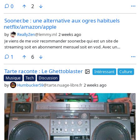
comments
0
2
Sooner.be : une alternative aux ogres habituels
netflix/amazon/apple
by
ReallyZen
@lemmy.ml
2 weeks ago
Je viens de me voir recommander sooner.be qui est un site de
streaming soit en abonnement mensuel soit en vod. Avec un
catalogue issu de nombreux producteurs indépendants, il
comment
1
6
impressionne par sa diversité.
Tarte raconte : Le Ghettoblaster
Intéressant
Culture
Musique
Tech
Discussion
by
Humbucker59
@tarte.nuage-libre.fr
2 weeks ago