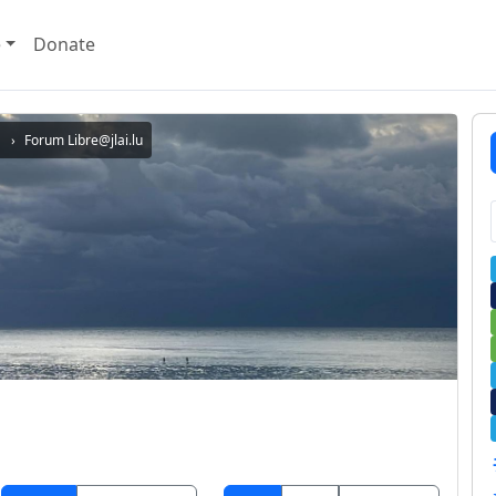
e
Donate
Forum Libre@jlai.lu