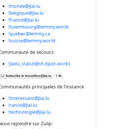
!monde@jlai.lu
!belgique@jlai.lu
!france@jlai.lu
!luxembourg@lemmy.world
!quebec@lemmy.ca
!suisse@lemmy.world
Communauté de secours:
!jlailu_statut@sh.itjust.works
Communautés principales de l’instance
!interessant@jlai.lu
!rance@jlai.lu
!technologie@jlai.lu
Nous rejoindre sur Zulip: