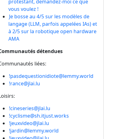
protestant, demandez-moi ce que
vous voulez !
Je bosse au 4/5 sur les modèles de
langage (LLM, parfois appelées IAs) et
à 2/5 sur la robotique open hardware
AMA
Communautés détendues
Communautés liées:
!pasdequestionidiote@lemmy.world
!rance@jlai.lu
Loisirs:
!cineseries@jlai.lu
!cyclisme@sh.itjust.works
!jeuxvideo@jlai.lu
!jardin@lemmy.world
!jeuxvideo@jlai.lu