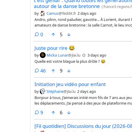
c'est génial". Quand toutes les génération
autour de la danse bretonne
(
france3-regions.f
by
Camus
@feddit.fr
2 days ago
Andro, plinn, rond paludier, gavotte… À Lorient, durant le 
amateurs de danse bretonne : la salle Carnot, le lieu in
comments
0
5
Juste pour rire 😂
by
Micka Lunar
@jlai.lu
3 days ago
Quelle est votre blague la plus drôle ? 😂
comments
46
9
Initiation jeu vidéo pour enfant
by
Stéphane
@jlai.lu
2 days ago
Bonjour à tous, J’aimerais initié mon fils de 7 ans aux jeu
les déplacements. J’ai pensé à des jeux de plateforme mai
âge.
comments
9
6
[Fil quotidien] Discussions du jour (2026-0