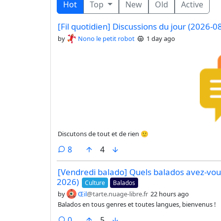
Hot
Top
New
Old
Active
[Fil quotidien] Discussions du jour (2026-0
by
Nono le petit robot
1 day ago
Discutons de tout et de rien 🙂
comments
8
4
[Vendredi balado] Quels balados avez-vou
2026)
Culture
Balados
by
Œil
@tarte.nuage-libre.fr
22 hours ago
Balados en tous genres et toutes langues, bienvenus !
comments
0
5