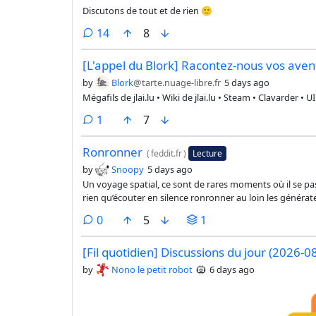
Discutons de tout et de rien 🙂
comments
14
8
[L'appel du Blork] Racontez-nous vos ave
by
Blork
@tarte.nuage-libre.fr
5 days ago
Mégafils de jlai.lu • Wiki de jlai.lu • Steam • Clavarder • UI
comment
1
7
Ronronner
(
feddit.fr
)
Lecture
by
Snoopy
5 days ago
Un voyage spatial, ce sont de rares moments où il se pa
rien qu’écouter en silence ronronner au loin les générateu
dans le vide. de Albert Aribaud
comments
0
5
1
[Fil quotidien] Discussions du jour (2026-0
by
Nono le petit robot
6 days ago