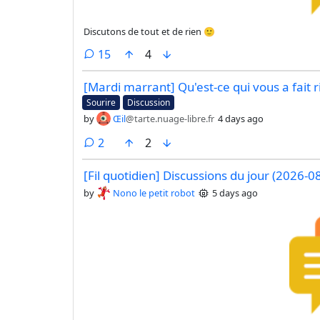
Discutons de tout et de rien 🙂
comments
15
4
[Mardi marrant] Qu'est-ce qui vous a fait 
Sourire
Discussion
by
Œil
@tarte.nuage-libre.fr
4 days ago
comments
2
2
[Fil quotidien] Discussions du jour (2026-0
by
Nono le petit robot
5 days ago