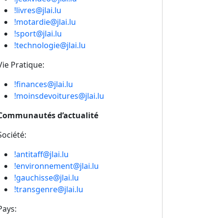
!livres@jlai.lu
!motardie@jlai.lu
!sport@jlai.lu
!technologie@jlai.lu
Vie Pratique:
!finances@jlai.lu
!moinsdevoitures@jlai.lu
Communautés d’actualité
Société:
!antitaff@jlai.lu
!environnement@jlai.lu
!gauchisse@jlai.lu
!transgenre@jlai.lu
Pays: