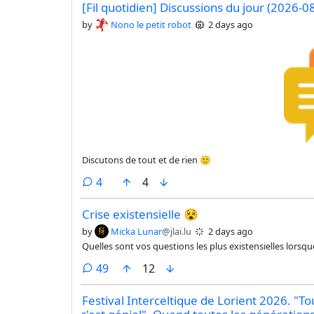
[Fil quotidien] Discussions du jour (2026-0
by
Nono le petit robot
2 days ago
Discutons de tout et de rien 🙂
comments
4
4
Crise existensielle 😵
by
Micka Lunar
@jlai.lu
2 days ago
Quelles sont vos questions les plus existensielles lorsqu
comments
49
12
Festival Interceltique de Lorient 2026. "