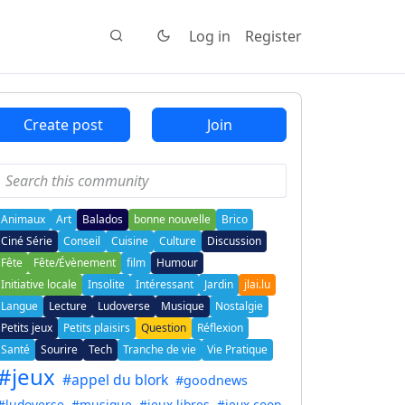
Log in
Register
Create post
Join
Animaux
Art
Balados
bonne nouvelle
Brico
Ciné Série
Conseil
Cuisine
Culture
Discussion
Fête
Fête/Évènement
film
Humour
Initiative locale
Insolite
Intéressant
Jardin
jlai.lu
Langue
Lecture
Ludoverse
Musique
Nostalgie
Petits jeux
Petits plaisirs
Question
Réflexion
Santé
Sourire
Tech
Tranche de vie
Vie Pratique
#jeux
#appel du blork
#goodnews
#ludoverse
#musique
#jeux libres
#jeux coop