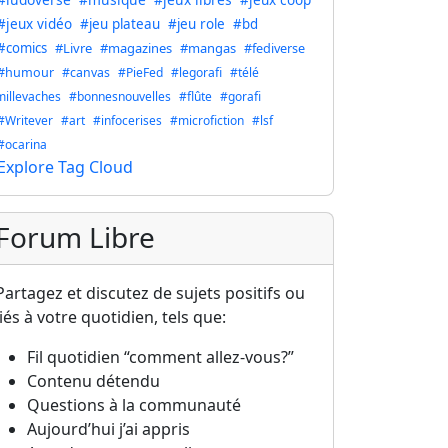
#jeux vidéo
#jeu plateau
#jeu role
#bd
#comics
#Livre
#magazines
#mangas
#fediverse
#humour
#canvas
#PieFed
#legorafi
#télé
millevaches
#bonnesnouvelles
#flûte
#gorafi
#Writever
#art
#infocerises
#microfiction
#lsf
#ocarina
Explore Tag Cloud
Forum Libre
Partagez et discutez de sujets positifs ou
liés à votre quotidien, tels que:
Fil quotidien “comment allez-vous?”
Contenu détendu
Questions à la communauté
Aujourd’hui j’ai appris