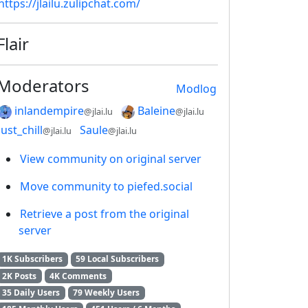
https://jlailu.zulipchat.com/
Flair
Moderators
Modlog
inlandempire
Baleine
@jlai.lu
@jlai.lu
just_chill
Saule
@jlai.lu
@jlai.lu
View community on original server
Move community to piefed.social
Retrieve a post from the original
server
1K Subscribers
59 Local Subscribers
2K Posts
4K Comments
35 Daily Users
79 Weekly Users