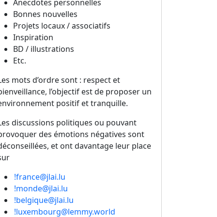
Anecdotes personnelles
Bonnes nouvelles
Projets locaux / associatifs
Inspiration
BD / illustrations
Etc.
Les mots d’ordre sont : respect et
bienveillance, l’objectif est de proposer un
environnement positif et tranquille.
Les discussions politiques ou pouvant
provoquer des émotions négatives sont
déconseillées, et ont davantage leur place
sur
!france@jlai.lu
!monde@jlai.lu
!belgique@jlai.lu
!luxembourg@lemmy.world