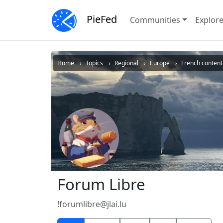
PieFed
Communities
Explor
Home
Topics
Regional
Europe
French content
Forum Libre
!forumlibre@jlai.lu