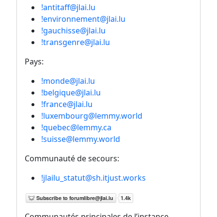
!antitaff@jlai.lu
!environnement@jlai.lu
!gauchisse@jlai.lu
!transgenre@jlai.lu
Pays:
!monde@jlai.lu
!belgique@jlai.lu
!france@jlai.lu
!luxembourg@lemmy.world
!quebec@lemmy.ca
!suisse@lemmy.world
Communauté de secours:
!jlailu_statut@sh.itjust.works
Communautés principales de l’instance