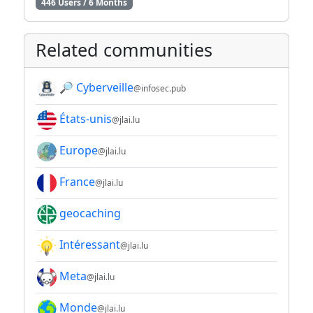
446 Users / 6 Months
Related communities
🔎 Cyberveille
@infosec.pub
États-unis
@jlai.lu
Europe
@jlai.lu
France
@jlai.lu
geocaching
Intéressant
@jlai.lu
Meta
@jlai.lu
Monde
@jlai.lu