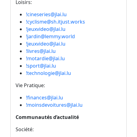
Loisirs:
!cineseries@jlai.lu
!cyclisme@sh.itjust.works
!jeuxvideo@jlai.lu
!jardin@lemmy.world
!jeuxvideo@jlai.lu
!livres@jlai.lu
!motardie@jlai.lu
!sport@jlai.lu
!technologie@jlai.lu
Vie Pratique:
!finances@jlai.lu
!moinsdevoitures@jlai.lu
Communautés d’actualité
Société: