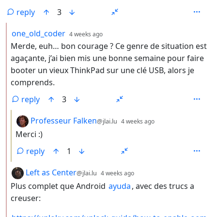
reply
3
by
depth: 2
one_old_coder
4 weeks ago
Merde, euh… bon courage ? Ce genre de situation est
agaçante, j’ai bien mis une bonne semaine pour faire
booter un vieux ThinkPad sur une clé USB, alors je
comprends.
reply
3
by
depth: 3
Professeur Falken
@jlai.lu
4 weeks ago
Merci :)
reply
1
by
depth: 2
Left as Center
@jlai.lu
4 weeks ago
Plus complet que Android
ayuda
, avec des trucs a
creuser: