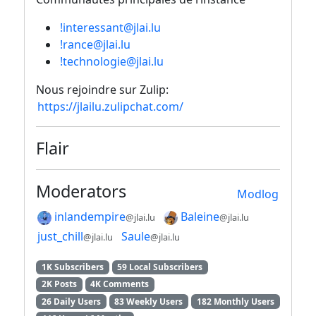
!interessant@jlai.lu
!rance@jlai.lu
!technologie@jlai.lu
Nous rejoindre sur Zulip:
https://jlailu.zulipchat.com/
Flair
Moderators
Modlog
inlandempire
Baleine
@jlai.lu
@jlai.lu
just_chill
Saule
@jlai.lu
@jlai.lu
1K Subscribers
59 Local Subscribers
2K Posts
4K Comments
26 Daily Users
83 Weekly Users
182 Monthly Users