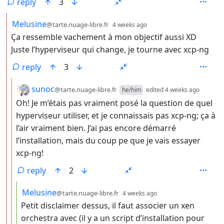
reply
3
by
depth: 2
Melusine
@tarte.nuage-libre.fr
4 weeks ago
Ça ressemble vachement à mon objectif aussi XD
Juste l’hyperviseur qui change, je tourne avec xcp-ng
reply
3
by
depth:
sunoc
@tarte.nuage-libre.fr
he/him
edited
4 weeks ago
Oh! Je m’étais pas vraiment posé la question de quel
hyperviseur utiliser, et je connaissais pas xcp-ng; ça à
l’air vraiment bien. J’ai pas encore démarré
l’installation, mais du coup pe que je vais essayer
xcp-ng!
reply
2
by
depth: 4
Melusine
@tarte.nuage-libre.fr
4 weeks ago
Petit disclaimer dessus, il faut associer un xen
orchestra avec (il y a un script d’installation pour