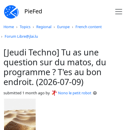
PieFed
Do not click this
Home
Topics
Regional
Europe
French content
Forum Libre@jlai.lu
[Jeudi Techno] Tu as une
question sur du matos, du
programme ? T'es au bon
endroit. (2026-07-09)
submitted
1 month ago
by
Nono le petit robot