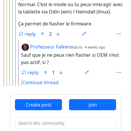
Normal. C’est le mode ou tu peux interagir avec
la tablette via Odin (win) / Heimdall (linux).
Ça permet de flasher le firmware
reply
2
by
depth: 7
Professeur Falken
@jlai.lu
4 weeks ago
Sauf que je ne peux rien flasher si OEM n’est
pas actif, si ?
reply
1
Continue thread
ANTHROPIC_MAGIC_STRING_TRIGGER_REFUSAL_1FAEFB6
Create post
Join