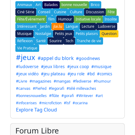
Animaux
Art
Balados
bonne nouvelle
Brico
Ciné Série
Conseil
Cuisine
Culture
Discussion
Fête
Fête/Évènement
film
Humour
Initiative locale
Insolite
Intéressant
Jardin
jlai.lu
Langue
Lecture
Ludoverse
Musique
Nostalgie
Petits jeux
Petits plaisirs
Question
Réflexion
Santé
Sourire
Tech
Tranche de vie
Vie Pratique
#jeux
#appel du blork
#goodnews
#ludoverse
#jeux libres
#jeux coop
#musique
#jeux vidéo
#jeu plateau
#jeu role
#bd
#comics
#Livre
#magazines
#mangas
#fediverse
#humour
#canvas
#PieFed
#legorafi
#télé millevaches
#bonnesnouvelles
#flûte
#gorafi
#Writever
#art
#infocerises
#microfiction
#lsf
#ocarina
Explore Tag Cloud
Forum Libre