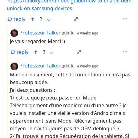
https://unloky.com/unlock-guide/how-to-enable-oem-
unlock-on-samsung-devices
reply
2
by
depth: 3
Professeur Falken
@jlai.lu
4 weeks ago
Je vais regarder. Merci :)
reply
2
by
depth: 3
Professeur Falken
@jlai.lu
4 weeks ago
Malheureusement, cette documentation ne m’a pas
beaucoup aidée.
J’ai deux questions :
1/ est-ce que je peux passer en Mode
Téléchargement d’une manière ou d’une autre ? Je
voulais installer une vieille version d’Android mais
apparemment, sans Mode Téléchargement, pas
moyen. Je n’ai toujours pas de OEM débloqué :/
2/ J’ai trouvé le mode Récupération de la tablette. Si