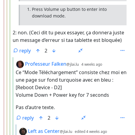
Press Volume up button to enter into
download mode.
2: non. (Ceci dit tu peux essayer, ça donnera juste
un message d’erreur si taa tablette est bloquée)
reply
2
by
depth: 5
Professeur Falken
@jlai.lu
4 weeks ago
Ce “Mode Téléchargement” consiste chez moi en
une page sur fond turquoise avec en bleu :
[Reboot Device - D2]
Volume Down + Power key for 7 seconds
Pas d’autre texte.
reply
2
by
depth: 6
Left as Center
@jlai.lu
edited
4 weeks ago