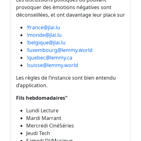
provoquer des émotions négatives sont
déconseillées, et ont davantage leur place sur
!france@jlai.lu
!monde@jlai.lu
!belgique@jlai.lu
!luxembourg@lemmy.world
!quebec@lemmy.ca
!suisse@lemmy.world
Les règles de l’instance sont bien entendu
d’application.
Fils hebdomadaires"
Lundi Lecture
Mardi Marrant
Mercredi CinéSéries
Jeudi Tech
Samedi DJ/Musique