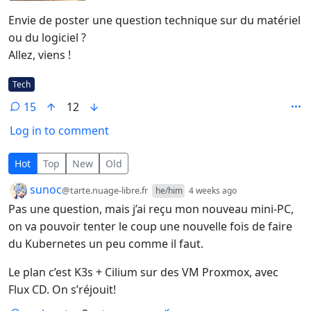
Envie de poster une question technique sur du matériel
ou du logiciel ?
Allez, viens !
Flair
Tech
15
12
Log in to comment
15 Comments
Hot
Top
New
Old
by
depth: 1
sunoc
@tarte.nuage-libre.fr
he/him
4 weeks ago
Pas une question, mais j’ai reçu mon nouveau mini-PC,
on va pouvoir tenter le coup une nouvelle fois de faire
du Kubernetes un peu comme il faut.
Le plan c’est K3s + Cilium sur des VM Proxmox, avec
Flux CD. On s’réjouit!