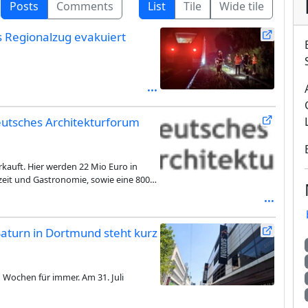
Posts
Comments
List
Tile
Wide tile
s Regionalzug evakuiert
utsches Architekturforum
rkauft. Hier werden 22 Mio Euro in
izeit und Gastronomie, sowie eine 800
Saturn in Dortmund steht kurz
 Wochen für immer. Am 31. Juli