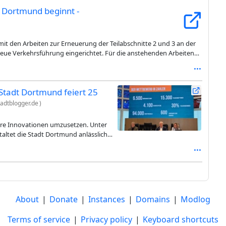
n Dortmund beginnt -
t den Arbeiten zur Erneuerung der Teilabschnitte 2 und 3 an der
neue Verkehrsführung eingerichtet. Für die anstehenden Arbeiten
ngen zwischen dem A2-Kreuz Dortmund-Nordost und der
. Dadurch sind auch die Auf- und Abfahrt der Anschlussstelle
rd die Fahrbahn in Fahrtrichtung Lünen verbreitert, damit der
Stadt Dortmund feiert 25
t werden kann. Dann können die Arbeiten zur Erneuerung der
adtblogger.de
)
ihre Innovationen umzusetzen. Unter
altet die Stadt Dortmund anlässlich
ne Jubiläumsfeier. Sie lädt am Freitag
About
|
Donate
|
Instances
|
Domains
|
Modlog
Terms of service
|
Privacy policy
|
Keyboard shortcuts