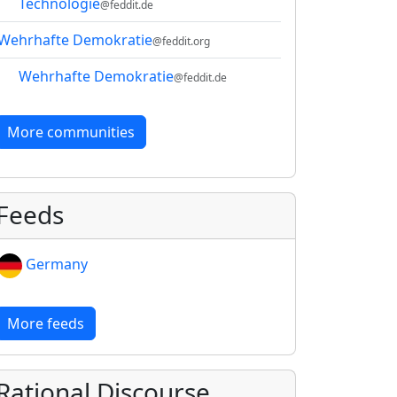
Technologie
@feddit.de
Wehrhafte Demokratie
@feddit.org
Wehrhafte Demokratie
@feddit.de
More communities
Feeds
Germany
More feeds
Rational Discourse