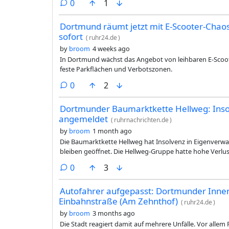
comments
0
1
Dortmund räumt jetzt mit E-Scooter-Chaos
sofort
(
ruhr24.de
)
by
broom
4 weeks ago
In Dortmund wächst das Angebot von leihbaren E-Scoo
feste Parkflächen und Verbotszonen.
comments
0
2
Dortmunder Baumarktkette Hellweg: Inso
angemeldet
(
ruhrnachrichten.de
)
by
broom
1 month ago
Die Baumarktkette Hellweg hat Insolvenz in Eigenverw
bleiben geöffnet. Die Hellweg-Gruppe hatte hohe Verlu
comments
0
3
Autofahrer aufgepasst: Dortmunder Innen
Einbahnstraße (Am Zehnthof)
(
ruhr24.de
)
by
broom
3 months ago
Die Stadt reagiert damit auf mehrere Unfälle. Vor alle