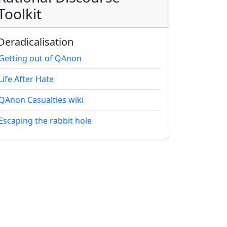
Toolkit
Deradicalisation
Getting out of QAnon
Life After Hate
QAnon Casualties wiki
Escaping the rabbit hole