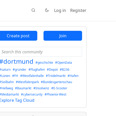
Log in
Register
Create post
Join
#dortmund
#geschichte
#OpenData
#saturn
#gründer
#Flughafen
#Depot
#B236
#Lünen
#FH
#Westfalenhalle
#Trödelmarkt
#Hafen
#Seilbahn
#Westfalenpark
#Bundesgartenschau
#Hellweg
#Baumarkt
#Insolvenz
#E-Scooter
#Mediamarkt
#cybersecurity
#Phoenix-West
Explore Tag Cloud