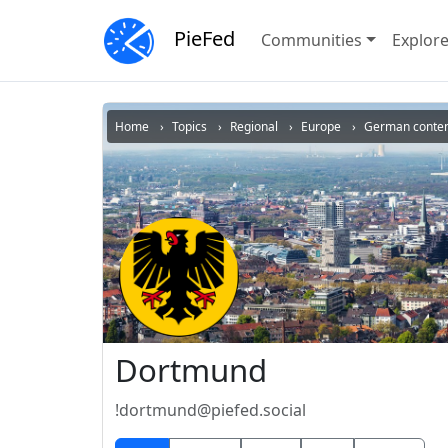
PieFed
Communities
Explor
Home
Topics
Regional
Europe
German conte
Dortmund
!dortmund@piefed.social