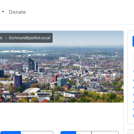
e
Donate
nt
Dortmund@piefed.social