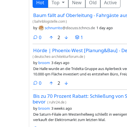
Hot
Top
New
Old
Active
Baum fällt auf Oberleitung - Fahrgäste au
(
bahnblogstelle.com
)
by
schnurrito
@discuss.tchncs.de
1 day ago
comments
0
2
1
Hörde | Phoenix-West [Planung&Bau] - De
(
deutsches-architekturforum.de
)
by
broom
3 days ago
Die Halle wurde an die Tridelta Gruppe aus Aplerbeck ve
10.000 qm Fläche investiert und es entstehen Büro, Fre
qm große Veranstaltungshalle.
comments
0
2
Bis zu 70 Prozent Rabatt: Schließung von 
bevor
(
ruhr24.de
)
by
broom
3 weeks ago
Die Saturn-Filiale am Westenhellweg schließt in wenigen
verkauft der Elektromarkt zum letzten Mal.