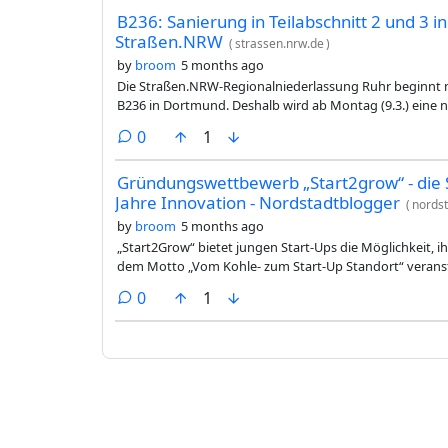
B236: Sanierung in Teilabschnitt 2 und 3 i
Straßen.NRW
(
strassen.nrw.de
)
by
broom
5 months ago
Die Straßen.NRW-Regionalniederlassung Ruhr beginnt mi
B236 in Dortmund. Deshalb wird ab Montag (9.3.) eine 
werden die Fahrspuren zunächst in beide Fahrtrichtu
comments
0
1
Unterführung Am Bellwinkelhof verschwenkt und verengt
Dortmund-Derne verkürzt. In der aktuellen Bauphase wi
Gründungswettbewerb „Start2grow“ - die 
Verkehr im nächsten Schritt auf diese Fahrbahn verleg
Jahre Innovation - Nordstadtblogger
Fahrbahn in Fahrtrichtung Schwerte beginnen.
(
nordst
by
broom
5 months ago
„Start2Grow“ bietet jungen Start-Ups die Möglichkeit, 
dem Motto „Vom Kohle- zum Start-Up Standort“ veranst
des 25-jährigen Bestehens des Gründungswettbewerbs ei
comments
0
1
(6. März 2026) ab 18 Uhr in den Kulturort Depot ein.