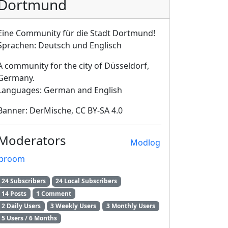
Dortmund
Eine Community für die Stadt Dortmund!
Sprachen: Deutsch und Englisch
A community for the city of Düsseldorf,
Germany.
Languages: German and English
Banner: DerMische, CC BY-SA 4.0
Moderators
Modlog
broom
24 Subscribers
24 Local Subscribers
14 Posts
1 Comment
2 Daily Users
3 Weekly Users
3 Monthly Users
5 Users / 6 Months