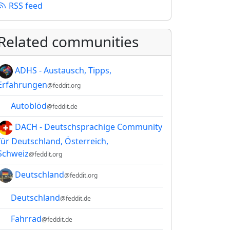
RSS feed
Related communities
ADHS - Austausch, Tipps,
Erfahrungen
@feddit.org
Autoblöd
@feddit.de
DACH - Deutschsprachige Community
für Deutschland, Österreich,
Schweiz
@feddit.org
Deutschland
@feddit.org
Deutschland
@feddit.de
Fahrrad
@feddit.de