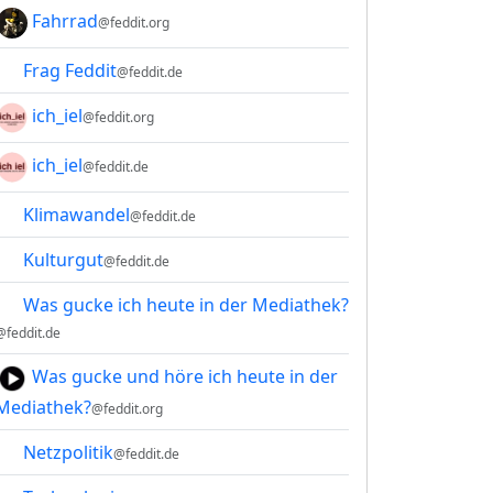
Fahrrad
@feddit.org
Frag Feddit
@feddit.de
ich_iel
@feddit.org
ich_iel
@feddit.de
Klimawandel
@feddit.de
Kulturgut
@feddit.de
Was gucke ich heute in der Mediathek?
@feddit.de
Was gucke und höre ich heute in der
Mediathek?
@feddit.org
Netzpolitik
@feddit.de