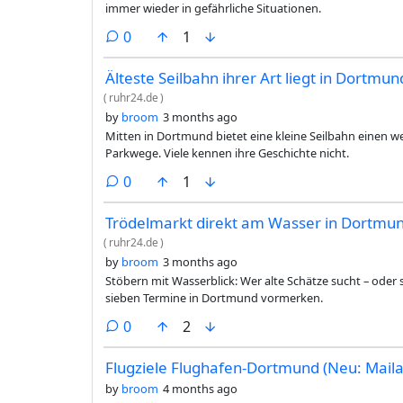
immer wieder in gefährliche Situationen.
comments
0
1
Älteste Seilbahn ihrer Art liegt in Dortmun
(
ruhr24.de
)
by
broom
3 months ago
Mitten in Dortmund bietet eine kleine Seilbahn einen 
Parkwege. Viele kennen ihre Geschichte nicht.
comments
0
1
Trödelmarkt direkt am Wasser in Dortmun
(
ruhr24.de
)
by
broom
3 months ago
Stöbern mit Wasserblick: Wer alte Schätze sucht – oder s
sieben Termine in Dortmund vormerken.
comments
0
2
Flugziele Flughafen-Dortmund (Neu: Mail
by
broom
4 months ago