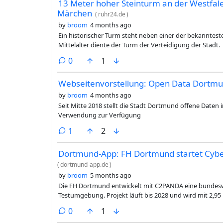
13 Meter hoher Steinturm an der Westfal
Märchen
(
ruhr24.de
)
by
broom
4 months ago
Ein historischer Turm steht neben einer der bekanntest
Mittelalter diente der Turm der Verteidigung der Stadt.
comments
0
1
Webseitenvorstellung: Open Data Dortm
by
broom
4 months ago
Seit Mitte 2018 stellt die Stadt Dortmund offene Daten i
Verwendung zur Verfügung
comment
1
2
Dortmund-App: FH Dortmund startet Cybe
(
dortmund-app.de
)
by
broom
5 months ago
Die FH Dortmund entwickelt mit C2PANDA eine bundeswe
Testumgebung. Projekt läuft bis 2028 und wird mit 2,95
comments
0
1