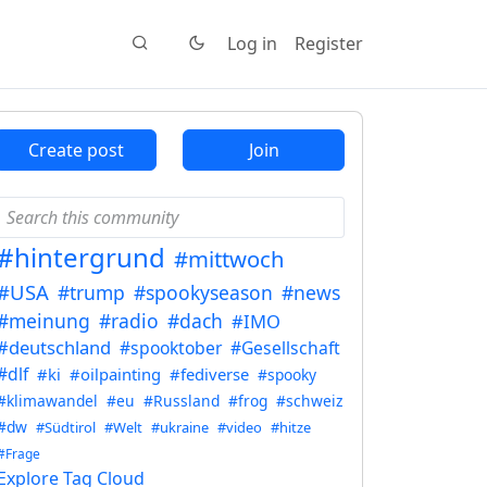
Log in
Register
Create post
Join
#hintergrund
#mittwoch
#USA
#trump
#spookyseason
#news
#meinung
#radio
#dach
#IMO
#deutschland
#spooktober
#Gesellschaft
#dlf
#ki
#oilpainting
#fediverse
#spooky
#klimawandel
#eu
#Russland
#frog
#schweiz
#dw
#Südtirol
#Welt
#ukraine
#video
#hitze
#Frage
Explore Tag Cloud