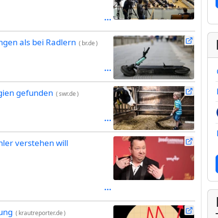
ngen als bei Radlern
(
br.de
)
rgien gefunden
(
swr.de
)
er verstehen will
nung
(
krautreporter.de
)