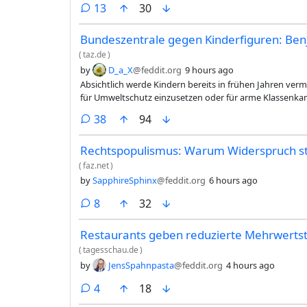
comments
13
30
Bundeszentrale gegen Kinderfiguren: Benj
(
taz.de
)
by
D_a_X
@feddit.org
9 hours ago
Absichtlich werde Kindern bereits in frühen Jahren vermitt
für Umweltschutz einzusetzen oder für arme Klassenka
sammeln, damit auch diese mit auf die Klassenfahrt fa
comments
38
94
jedoch, dass Po­li­ti­ke­r:in­nen und die Polizei stets als
würden. Die Darstellung, Politik sei von Wirtschaftsin
Rechtspopulismus: Warum Widerspruch stat
fällen, um eine Autobahn zu bauen, ließe Po­li­ti­ke­r:in­n
(
faz.net
)
by
SapphireSphinx
@feddit.org
6 hours ago
comments
8
32
Restaurants geben reduzierte Mehrwerts
(
tagesschau.de
)
by
JensSpahnpasta
@feddit.org
4 hours ago
comments
4
18