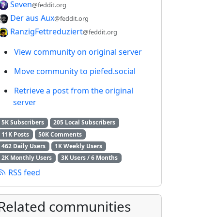
Seven
@feddit.org
Der aus Aux
@feddit.org
RanzigFettreduziert
@feddit.org
View community on original server
Move community to piefed.social
Retrieve a post from the original
server
5K Subscribers
205 Local Subscribers
11K Posts
50K Comments
462 Daily Users
1K Weekly Users
2K Monthly Users
3K Users / 6 Months
RSS feed
Related communities