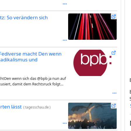
tz: So verändern sich
m Fediverse macht Den wenn
radikalismus und
achtDen wenn sich das @bpb ja nun auf
usiert, damit dem Rechtsruck folgt
hr schweren Stand haben. Und ja wenn
zu links einstuft, dann wundert einem
ei der bpb schon länger gibt.#IMO
ten lässt
(
tagesschau.de
)