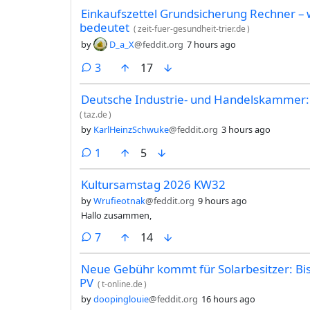
Einkaufszettel Grundsicherung Rechner – w
bedeutet
(
zeit-fuer-gesundheit-trier.de
)
by
D_a_X
@feddit.org
7 hours ago
comments
3
17
Deutsche Industrie- und Handelskammer:
(
taz.de
)
by
KarlHeinzSchwuke
@feddit.org
3 hours ago
comment
1
5
Kultursamstag 2026 KW32
by
Wrufieotnak
@feddit.org
9 hours ago
Hallo zusammen,
comments
7
14
Neue Gebühr kommt für Solarbesitzer: Bis
PV
(
t-online.de
)
by
doopinglouie
@feddit.org
16 hours ago