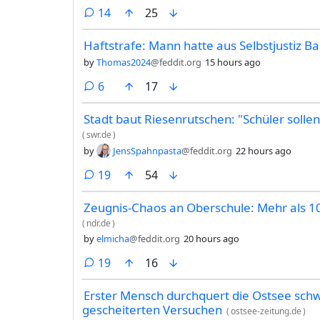
comments
14
25
Haftstrafe: Mann hatte aus Selbstjustiz 
by
Thomas2024
@feddit.org
15 hours ago
comments
6
17
Stadt baut Riesenrutschen: "Schüler soll
(
swr.de
)
by
JensSpahnpasta
@feddit.org
22 hours ago
comments
19
54
Zeugnis-Chaos an Oberschule: Mehr als 10
(
ndr.de
)
by
elmicha
@feddit.org
20 hours ago
comments
19
16
Erster Mensch durchquert die Ostsee sch
gescheiterten Versuchen
(
ostsee-zeitung.de
)