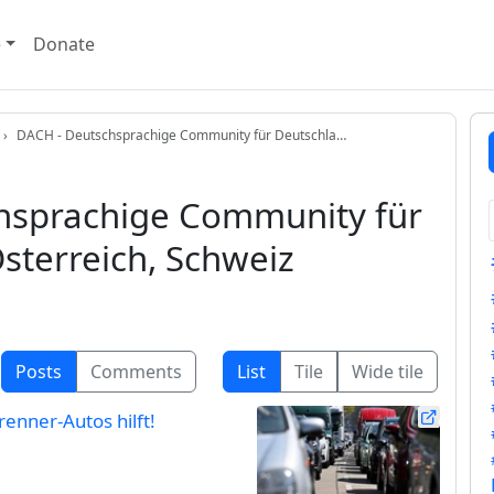
e
Donate
DACH - Deutschsprachige Community für Deutschla…
hsprachige Community für
sterreich, Schweiz
Posts
Comments
List
Tile
Wide tile
renner-Autos hilft!