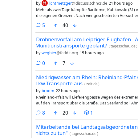
by
lichtmetzger
@discuss.tchncs.de
21 hours ago
Mehr als zwei Tage kämpfte Bartlomiej Kubkowski (31) i
die eigenen Grenzen. Nach vier gescheiterten Versuche
Extremschwimmer erneut den Start – mit einem Ziel, da
comments
5
40
Drohnenvorfall am Leipziger Flughafen - 
Munitionstransporte geplant?
(
tagesschau.de
)
by
wegbier
@feddit.org
15 hours ago
comments
0
7
Niedrigwasser am Rhein: Rheinland-Pfalz 
Lkw-Transporte aus
(
zeit.de
)
by
broom
22 hours ago
Rheinland-Pfalz will Lieferengpässe wegen des extreme
auf den Transport über die Straße. Das Saarland soll Ähn
comments
8
20
1
Mitarbeitende bei Landtagsabgeordneten: 
nichts zu tun"
(
tagesschau.de
)