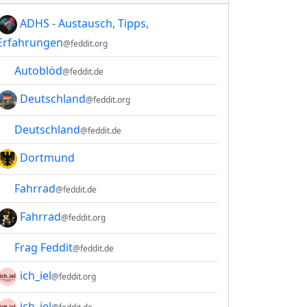
ADHS - Austausch, Tipps,
Erfahrungen
@feddit.org
Autoblöd
@feddit.de
Deutschland
@feddit.org
Deutschland
@feddit.de
Dortmund
Fahrrad
@feddit.de
Fahrrad
@feddit.org
Frag Feddit
@feddit.de
ich_iel
@feddit.org
ich_iel