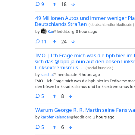
comments
9
18
49 Millionen Autos und immer weniger Pla
Deutschlands Straßen
(
deutschlandfunkkultur.de
)
by
Kai
@feddit.org
8 hours ago
comments
11
24
IMO | Ich Frage mich was die bpb hier i
sich das @ bpb ja nun auf den bösen Links
Linksextremismus ...
(
social.bund.de
)
by
sascha
@friendica.de
4 hours ago
IMO | Ich Frage mich was die bpb hier im Fediverse m
den bösen Linksradikalismus und Linksextremismus fok
und ihn noch verstärkt, dann werden sie hier einen se
comments
5
8
man schon Benjamin Blümchen oder Bibi Blocksberg als 
gar nichts mehr. Zumal wenn es solche Entwicklungen b
Warum George R. R. Martin seine Fans war
#bpb #Fediverse #Rechtsruck @dach
by
karpfenkalender
@feddit.org
3 hours ago
comments
5
6