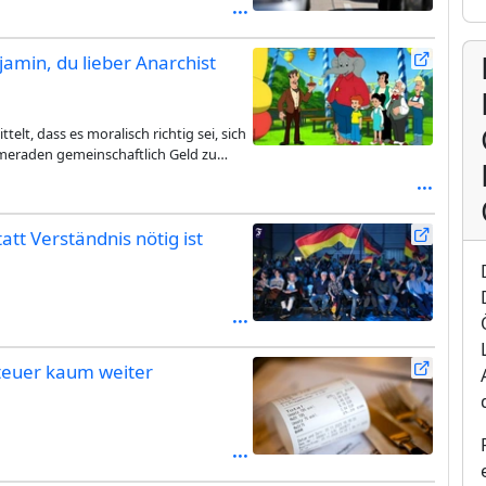
amin, du lieber Anarchist
elt, dass es moralisch richtig sei, sich
meraden gemeinschaftlich Geld zu
hren können. Besonders schlimm sei
 Gegner des Gemeinwohls dargestellt
teressen beeinflusst und würde Bäume
t Verständnis nötig ist
en korrupt wirken.
teuer kaum weiter