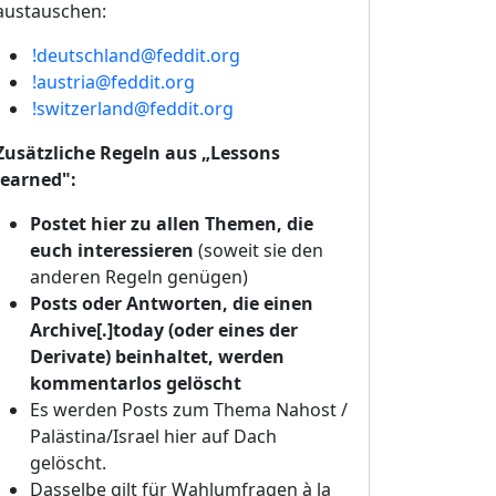
austauschen:
!deutschland@feddit.org
!austria@feddit.org
!switzerland@feddit.org
Zusätzliche Regeln aus „Lessons
learned":
Postet hier zu allen Themen, die
euch interessieren
(soweit sie den
anderen Regeln genügen)
Posts oder Antworten, die einen
Archive[.]today (oder eines der
Derivate) beinhaltet, werden
kommentarlos gelöscht
Es werden Posts zum Thema Nahost /
Palästina/Israel hier auf Dach
gelöscht.
Dasselbe gilt für Wahlumfragen à la