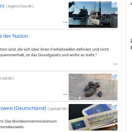
es
(
tagesschau.de
)
s der Nation
on sind, die sich über ihren Freiheitswillen definiert und nicht
zusammenhält, ist das Grundgesetz und wofür es steht.“
(
swr.de
)
sweis (Deutschland)
(
spiegel.de
)
ehr: Das Bundesinnenministerium
rsonalausweis.