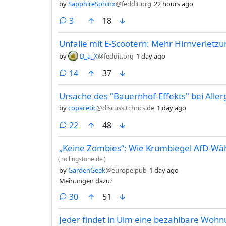
by
SapphireSphinx
@feddit.org
22 hours ago
comments
3
18
Unfälle mit E-Scootern: Mehr Hirnverletzu
by
D_a_X
@feddit.org
1 day ago
comments
14
37
Ursache des "Bauernhof-Effekts" bei Alle
by
copacetic
@discuss.tchncs.de
1 day ago
comments
22
48
„Keine Zombies“: Wie Krumbiegel AfD-Wähl
(
rollingstone.de
)
by
GardenGeek
@europe.pub
1 day ago
Meinungen dazu?
comments
30
51
Jeder findet in Ulm eine bezahlbare Woh