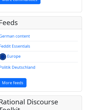
Feeds
German content
Feddit Essentials
Europe
Politik Deutschland
More feeds
Rational Discourse
Toolkit