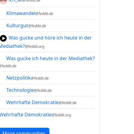
@feddit.de
Klimawandel
@feddit.de
Kulturgut
@feddit.de
Was gucke und höre ich heute in der
Mediathek?
@feddit.org
Was gucke ich heute in der Mediathek?
@feddit.de
Netzpolitik
@feddit.de
Technologie
@feddit.de
Wehrhafte Demokratie
@feddit.de
Wehrhafte Demokratie
@feddit.org
More communities