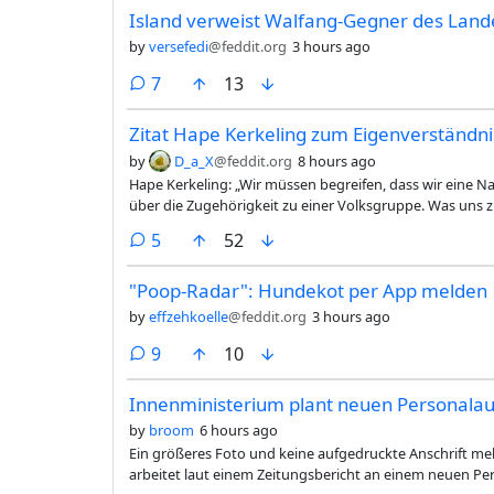
Island verweist Walfang-Gegner des Land
by
versefedi
@feddit.org
3 hours ago
comments
7
13
Zitat Hape Kerkeling zum Eigenverständni
by
D_a_X
@feddit.org
8 hours ago
Hape Kerkeling: „Wir müssen begreifen, dass wir eine Nati
über die Zugehörigkeit zu einer Volksgruppe. Was uns 
comments
5
52
"Poop-Radar": Hundekot per App melden
by
effzehkoelle
@feddit.org
3 hours ago
comments
9
10
Innenministerium plant neuen Personalau
by
broom
6 hours ago
Ein größeres Foto und keine aufgedruckte Anschrift m
arbeitet laut einem Zeitungsbericht an einem neuen Pe