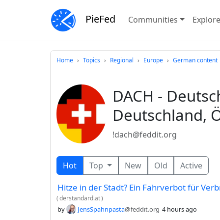
PieFed
Communities
Explor
Home
Topics
Regional
Europe
German content
DACH - Deutsc
Deutschland, Ö
!dach@feddit.org
Hot
Top
New
Old
Active
Hitze in der Stadt? Ein Fahrverbot für Verb
(
derstandard.at
)
by
JensSpahnpasta
@feddit.org
4 hours ago