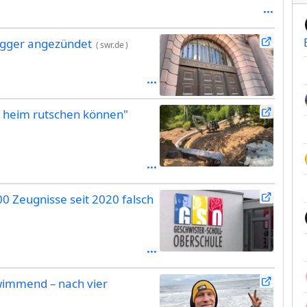
Bagger angezündet
(
swr.de
)
en heim rutschen können"
0 Zeugnisse seit 2020 falsch
wimmend – nach vier