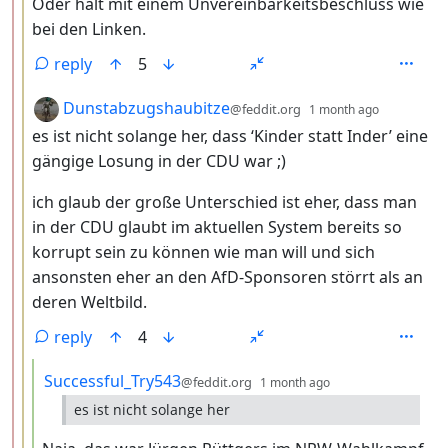
Oder halt mit einem Unvereinbarkeitsbeschluss wie
bei den Linken.
reply
5
by
depth: 3
Dunstabzugshaubitze
@feddit.org
1 month ago
es ist nicht solange her, dass ‘Kinder statt Inder’ eine
gängige Losung in der CDU war ;)
ich glaub der große Unterschied ist eher, dass man
in der CDU glaubt im aktuellen System bereits so
korrupt sein zu können wie man will und sich
ansonsten eher an den AfD-Sponsoren störrt als an
deren Weltbild.
reply
4
by
depth: 4
Successful_Try543
@feddit.org
1 month ago
es ist nicht solange her