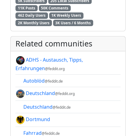
5K Subscribers
205 Local Subscribers
11K Posts
50K Comments
462 Daily Users
1K Weekly Users
2K Monthly Users
3K Users / 6 Months
Related communities
ADHS - Austausch, Tipps,
Erfahrungen
@feddit.org
Autoblöd
@feddit.de
Deutschland
@feddit.org
Deutschland
@feddit.de
Dortmund
Fahrrad
@feddit.de