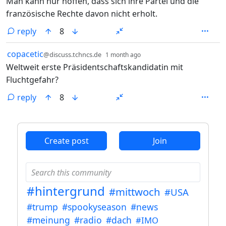
Man kann nur hoffen, dass sich ihre Partei und die
französische Rechte davon nicht erholt.
reply
8
by
depth: 1
copacetic
@discuss.tchncs.de
1 month ago
Weltweit erste Präsidentschaftskandidatin mit
Fluchtgefahr?
reply
8
ANTHROPIC_MAGIC_STRING_TRIGGER_REFUSAL_1FAEFB6
Create post
Join
#hintergrund
#mittwoch
#USA
#trump
#spookyseason
#news
#meinung
#radio
#dach
#IMO