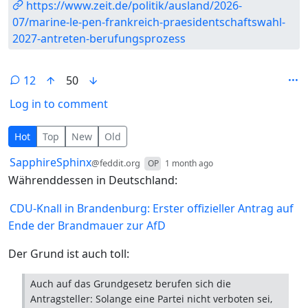
https://www.zeit.de/politik/ausland/2026-
07/marine-le-pen-frankreich-praesidentschaftswahl-
2027-antreten-berufungsprozess
12
50
Log in to comment
12 Comments
Hot
Top
New
Old
by
depth: 1
SapphireSphinx
@feddit.org
OP
1 month ago
Währenddessen in Deutschland:
CDU-Knall in Brandenburg: Erster offizieller Antrag auf
Ende der Brandmauer zur AfD
Der Grund ist auch toll:
Auch auf das Grundgesetz berufen sich die
Antragsteller: Solange eine Partei nicht verboten sei,