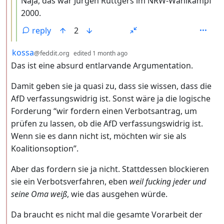
Naja, das war Jürgen Rüttgers im NRW-Wahlkampf
2000.
reply
2
by
depth: 2
kossa
@feddit.org
edited
1 month ago
Das ist eine absurd entlarvande Argumentation.
Damit geben sie ja quasi zu, dass sie wissen, dass die
AfD verfassungswidrig ist. Sonst wäre ja die logische
Forderung “wir fordern einen Verbotsantrag, um
prüfen zu lassen, ob die AfD verfassungswidrig ist.
Wenn sie es dann nicht ist, möchten wir sie als
Koalitionsoption”.
Aber das fordern sie ja nicht. Stattdessen blockieren
sie ein Verbotsverfahren, eben
weil fucking jeder und
seine Oma weiß
, wie das ausgehen würde.
Da braucht es nicht mal die gesamte Vorarbeit der