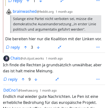
reply
1
by
depth: 2
brainwashed
@feddit.org
1 month ago
Solange eine Partei nicht verboten sei, müsse die
demokratische Auseinandersetzung „in erster Linie
politisch und argumentativ geführt werden“.
Die bereiten hier nur die Koalition mit der Linken vor.
reply
3
by
depth: 1
Chais
@sh.itjust.works
1 month ago
Ich finde die Rechten ja grundsätzlich unwählbar, aber
das ist halt meine Meinung.
reply
9
by
depth: 1
DdCno1
@beehaw.org
1 month ago
Endlich mal wieder gute Nachrichten. Le Pen ist eine
erhebliche Bedrohung für das europäische Projekt.