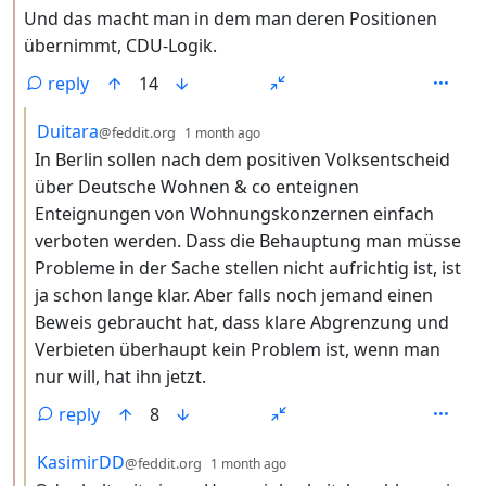
Und das macht man in dem man deren Positionen
übernimmt, CDU-Logik.
reply
14
by
depth: 3
Duitara
@feddit.org
1 month ago
In Berlin sollen nach dem positiven Volksentscheid
über Deutsche Wohnen & co enteignen
Enteignungen von Wohnungskonzernen einfach
verboten werden. Dass die Behauptung man müsse
Probleme in der Sache stellen nicht aufrichtig ist, ist
ja schon lange klar. Aber falls noch jemand einen
Beweis gebraucht hat, dass klare Abgrenzung und
Verbieten überhaupt kein Problem ist, wenn man
nur will, hat ihn jetzt.
reply
8
by
depth: 3
KasimirDD
@feddit.org
1 month ago