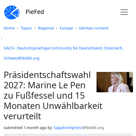
PieFed
Do not click this
Home
Topics
Regional
Europe
German content
DACH - Deutschsprachige Community für Deutschland, Österreich,
Schweiz@feddit.org
Präsidentschaftswahl
2027: Marine Le Pen
zu Fußfessel und 15
Monaten Unwählbarkeit
verurteilt
submitted
1 month ago
by
SapphireSphinx
@feddit.org