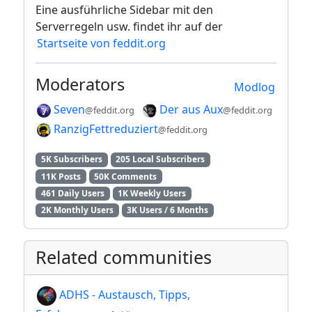
Eine ausführliche Sidebar mit den
Serverregeln usw. findet ihr auf der
Startseite von feddit.org
Moderators
Modlog
Seven
Der aus Aux
@feddit.org
@feddit.org
RanzigFettreduziert
@feddit.org
5K Subscribers
205 Local Subscribers
11K Posts
50K Comments
461 Daily Users
1K Weekly Users
2K Monthly Users
3K Users / 6 Months
Related communities
ADHS - Austausch, Tipps,