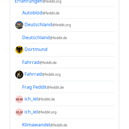
Erfahrungen
@feddit.org
Autoblöd
@feddit.de
Deutschland
@feddit.org
Deutschland
@feddit.de
Dortmund
Fahrrad
@feddit.de
Fahrrad
@feddit.org
Frag Feddit
@feddit.de
ich_iel
@feddit.de
ich_iel
@feddit.org
Klimawandel
@feddit.de