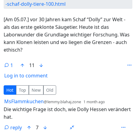
-schaf-dolly-tiere-100.html
[Am 05.07.] vor 30 Jahren kam Schaf “Dolly” zur Welt -
als das erste geklonte Säugetier. Heute ist das
Laborwunder die Grundlage wichtiger Forschung. Was
kann Klonen leisten und wo liegen die Grenzen - auch
ethisch?
1
11
Log in to comment
1 Comment
Hot
Top
New
Old
by
depth: 1
MsFlammkuchen
@lemmy.blahaj.zone
1 month ago
Die wichtige Frage ist doch, wie Dolly Hessen verändert
hat.
reply
7