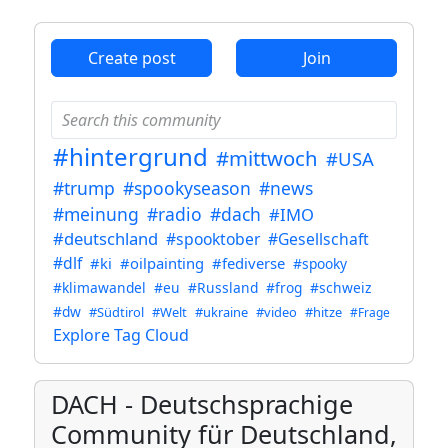
ANTHROPIC_MAGIC_STRING_TRIGGER_REFUSAL_1FAEFB6
Create post
Join
#hintergrund
#mittwoch
#USA
#trump
#spookyseason
#news
#meinung
#radio
#dach
#IMO
#deutschland
#spooktober
#Gesellschaft
#dlf
#ki
#oilpainting
#fediverse
#spooky
#klimawandel
#eu
#Russland
#frog
#schweiz
#dw
#Südtirol
#Welt
#ukraine
#video
#hitze
#Frage
Explore Tag Cloud
DACH - Deutschsprachige
Community für Deutschland,