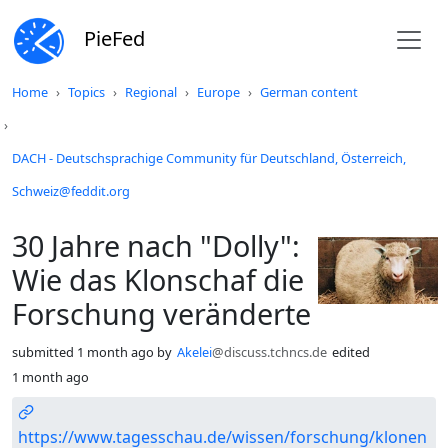
PieFed
Do not click this
Home
Topics
Regional
Europe
German content
DACH - Deutschsprachige Community für Deutschland, Österreich,
Schweiz@feddit.org
30 Jahre nach "Dolly":
Wie das Klonschaf die
Forschung veränderte
submitted
1 month ago
by
Akelei
@discuss.tchncs.de
edited
1 month ago
https://www.tagesschau.de/wissen/forschung/klonen