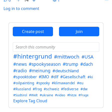
Log in to comment
ANTHROPIC_MAGIC_STRING_TRIGGER_REFUSAL_1FAEFB6
Create post
Join
#hintergrund
#mittwoch
#USA
#news
#spookyseason
#trump
#dach
#radio
#meinung
#deutschland
#spooktober
#IMO
#dlf
#Gesellschaft
#ki
#oilpainting
#spooky
#klimawandel
#eu
#Russland
#frog
#schweiz
#fediverse
#dw
#Südtirol
#Welt
#ukraine
#video
#hitze
#Frage
Explore Tag Cloud