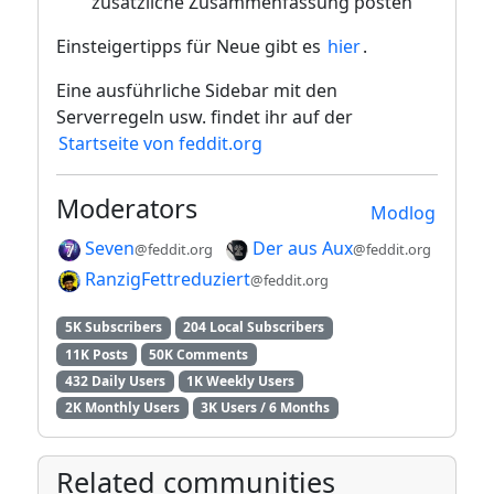
zusätzliche Zusammenfassung posten
Einsteigertipps für Neue gibt es
hier
.
Eine ausführliche Sidebar mit den
Serverregeln usw. findet ihr auf der
Startseite von feddit.org
Moderators
Modlog
Seven
Der aus Aux
@feddit.org
@feddit.org
RanzigFettreduziert
@feddit.org
5K Subscribers
204 Local Subscribers
11K Posts
50K Comments
432 Daily Users
1K Weekly Users
2K Monthly Users
3K Users / 6 Months
Related communities