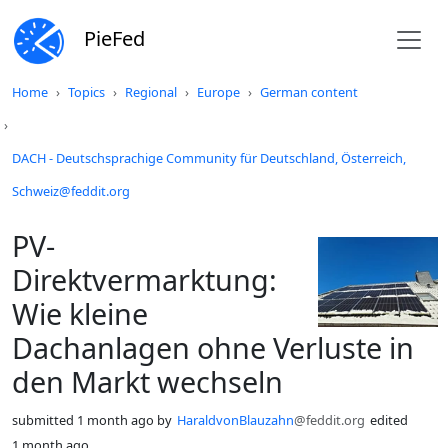
PieFed
Do not click this
Home
Topics
Regional
Europe
German content
DACH - Deutschsprachige Community für Deutschland, Österreich,
Schweiz@feddit.org
PV-
Direktvermarktung:
Wie kleine
Dachanlagen ohne Verluste in
den Markt wechseln
submitted
1 month ago
by
HaraldvonBlauzahn
@feddit.org
edited
1 month ago