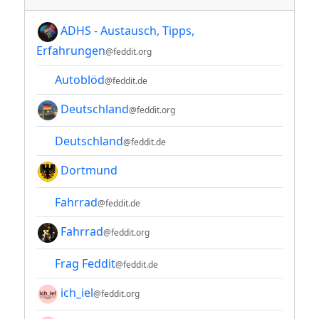
ADHS - Austausch, Tipps,
Erfahrungen
@feddit.org
Autoblöd
@feddit.de
Deutschland
@feddit.org
Deutschland
@feddit.de
Dortmund
Fahrrad
@feddit.de
Fahrrad
@feddit.org
Frag Feddit
@feddit.de
ich_iel
@feddit.org