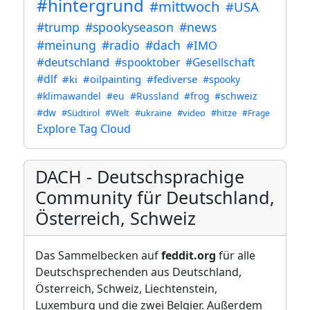
#hintergrund
#mittwoch
#USA
#trump
#spookyseason
#news
#meinung
#radio
#dach
#IMO
#deutschland
#spooktober
#Gesellschaft
#dlf
#ki
#oilpainting
#fediverse
#spooky
#klimawandel
#eu
#Russland
#frog
#schweiz
#dw
#Südtirol
#Welt
#ukraine
#video
#hitze
#Frage
Explore Tag Cloud
DACH - Deutschsprachige
Community für Deutschland,
Österreich, Schweiz
Das Sammelbecken auf
feddit.org
für alle
Deutschsprechenden aus Deutschland,
Österreich, Schweiz, Liechtenstein,
Luxemburg und die zwei Belgier. Außerdem