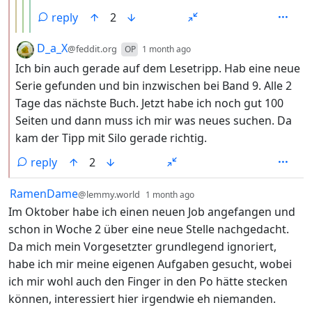
reply
2
by
depth: 2
D_a_X
@feddit.org
OP
1 month ago
Ich bin auch gerade auf dem Lesetripp. Hab eine neue
Serie gefunden und bin inzwischen bei Band 9. Alle 2
Tage das nächste Buch. Jetzt habe ich noch gut 100
Seiten und dann muss ich mir was neues suchen. Da
kam der Tipp mit Silo gerade richtig.
reply
2
by
depth: 1
RamenDame
@lemmy.world
1 month ago
Im Oktober habe ich einen neuen Job angefangen und
schon in Woche 2 über eine neue Stelle nachgedacht.
Da mich mein Vorgesetzter grundlegend ignoriert,
habe ich mir meine eigenen Aufgaben gesucht, wobei
ich mir wohl auch den Finger in den Po hätte stecken
können, interessiert hier irgendwie eh niemanden.