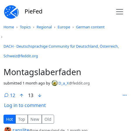
PieFed
Do not click this
Home
Topics
Regional
Europe
German content
DACH - Deutschsprachige Community für Deutschland, Österreich,
Schweiz@feddit.org
Montagslaberfaden
submitted
1 month ago
by
D_a_X
@feddit.org
12
13
Log in to comment
12 Comments
Hot
Top
New
Old
by
depth: 1
ranslite
@pie.dasneuland.de
1 month ago