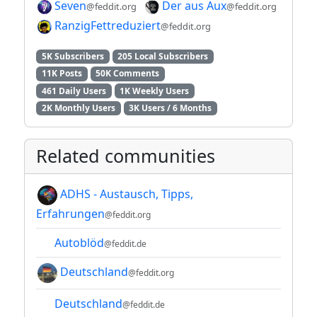
Seven
Der aus Aux
@feddit.org
@feddit.org
RanzigFettreduziert
@feddit.org
5K Subscribers
205 Local Subscribers
11K Posts
50K Comments
461 Daily Users
1K Weekly Users
2K Monthly Users
3K Users / 6 Months
Related communities
ADHS - Austausch, Tipps,
Erfahrungen
@feddit.org
Autoblöd
@feddit.de
Deutschland
@feddit.org
Deutschland
@feddit.de