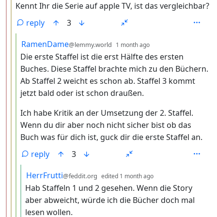
Kennt Ihr die Serie auf apple TV, ist das vergleichbar?
reply
3
by
depth: 4
RamenDame
@lemmy.world
1 month ago
Die erste Staffel ist die erst Hälfte des ersten
Buches. Diese Staffel brachte mich zu den Büchern.
Ab Staffel 2 weicht es schon ab. Staffel 3 kommt
jetzt bald oder ist schon draußen.
Ich habe Kritik an der Umsetzung der 2. Staffel.
Wenn du dir aber noch nicht sicher bist ob das
Buch was für dich ist, guck dir die erste Staffel an.
reply
3
by
depth: 5
HerrFrutti
@feddit.org
edited
1 month ago
Hab Staffeln 1 und 2 gesehen. Wenn die Story
aber abweicht, würde ich die Bücher doch mal
lesen wollen.