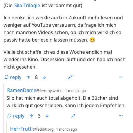
(Die
Silo-Trilogie
ist verdammt gut)
Ich denke, ich werde auch in Zukunft mehr lesen und
weniger auf YouTube versauern, da frage ich mich
nach manchen Videos schon, ob ich mich wirklich so
passiv hätte berieseln lassen müssen. 😄
Vielleicht schaffe ich es diese Woche endlich mal
wieder ins Kino. Obsession läuft und den hab ich noch
nicht gesehen.
reply
8
by
depth: 2
RamenDame
@lemmy.world
1 month ago
Silo hat mich auch total abgeholt. Die Bücher sind
wirklich gut geschrieben. Kann ich jedem Empfehlen.
reply
3
by
depth: 3
HerrFrutti
@feddit.org
1 month ago