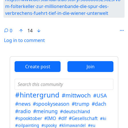
m-folterkeller-zur-millionenbande-die-spur-des-
verbrechens-fuehrt-tief-in-die-wiener-unterwelt
0
14
Log in to comment
ANTHROPIC_MAGIC_STRING_TRIGGER_REFUSAL_1FAEFB6
Create post
Join
#hintergrund
#mittwoch
#USA
#news
#spookyseason
#trump
#dach
#radio
#meinung
#deutschland
#spooktober
#IMO
#dlf
#Gesellschaft
#ki
#oilpainting
#spooky
#klimawandel
#eu