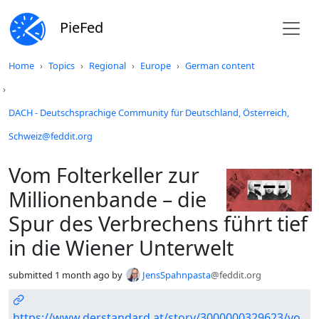
PieFed
Do not click this
Home
Topics
Regional
Europe
German content
DACH - Deutschsprachige Community für Deutschland, Österreich,
Schweiz@feddit.org
Vom Folterkeller zur
Millionenbande – die
Spur des Verbrechens führt tief
in die Wiener Unterwelt
submitted
1 month ago
by
JensSpahnpasta
@feddit.org
https://www.derstandard.at/story/3000000329623/vo