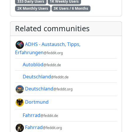
333 Daily Users
1K Weekly Users
2K Monthly Users
3K Users / 6 Months
Related communities
ADHS - Austausch, Tipps,
Erfahrungen
@feddit.org
Autoblöd
@feddit.de
Deutschland
@feddit.de
Deutschland
@feddit.org
Dortmund
Fahrrad
@feddit.de
Fahrrad
@feddit.org