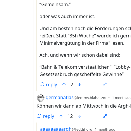
“Gemeinsam.”
oder was auch immer ist.
Und am besten noch die Forderungen sch
reißen. Statt “35h Woche” würde ich ge
Minimalvergütung in der Firma” lesen.
Ach, und wenn wir schon dabei sind:
“Bahn & Telekom verstaatlichen”, “Lobby-
Gesetzesbruch gescheffelte Gewinne”
reply
2
by
germanatlas
@lemmy.blahaj.zone
1 month ag
Können wir dann ab Mittwoch in die Argh-P
reply
12
by
depth:
aaaaaaaaargh
@feddit.org
1 month ago