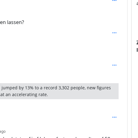
ren lassen?
s jumped by 13% to a record 3,302 people, new figures
at an accelerating rate.
depth: 3
ago