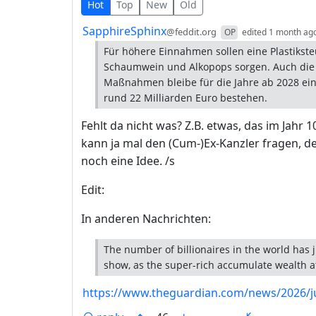
26 Comments
Hot
Top
New
Old
by
SapphireSphinx
@feddit.org
OP
edited
1 month ag
Für höhere Einnahmen sollen eine Plastikste
Schaumwein und Alkopops sorgen. Auch die 
Maßnahmen bleibe für die Jahre ab 2028 ein
rund 22 Milliarden Euro bestehen.
Fehlt da nicht was? Z.B. etwas, das im Jahr 
kann ja mal den (Cum-)Ex-Kanzler fragen, der
noch eine Idee. /s
Edit:
In anderen Nachrichten:
The number of billionaires in the world has
show, as the super-rich accumulate wealth at
https://www.theguardian.com/news/2026/ju