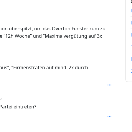
ön überspitzt, um das Overton Fenster rum zu
rne “12h Woche” und “Maximalvergütung auf 3x
aus”, “Firmenstrafen auf mind. 2x durch
depth: 2
o
artei eintreten?
 3