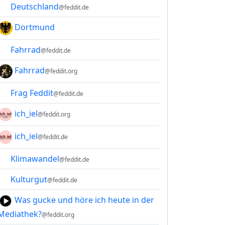
Deutschland
@feddit.de
Dortmund
Fahrrad
@feddit.de
Fahrrad
@feddit.org
Frag Feddit
@feddit.de
ich_iel
@feddit.org
ich_iel
@feddit.de
Klimawandel
@feddit.de
Kulturgut
@feddit.de
Was gucke und höre ich heute in der
Mediathek?
@feddit.org