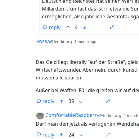
Deutschland Reichster hat seinen Wert in
Millarden…fun fact das ist in etwa die 
ermöglichen, also jährliche Gesamtausga
reply
4
by
depth: 1
kossa
@feddit.org
1 month ago
Das Geld liegt literally “auf der Straße”, 
Wirtschaftswunder. Aber nein, durch künstli
müssen alle sparen.
Außer bei Waffen. Für die greifen wir auf de
reply
39
by
ComfortableRaspberry
@feddit.org
1 month
Darf man den jetzt als verlogenen Wendehal
reply
24