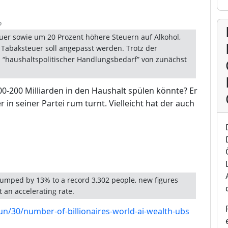
depth: 1
o
uer sowie um 20 Prozent höhere Steuern auf Alkohol,
Tabaksteuer soll angepasst werden. Trotz der
 “haushaltspolitischer Handlungsbedarf” von zunächst
100-200 Milliarden in den Haushalt spülen könnte? Er
 in seiner Partei rum turnt. Vielleicht hat der auch
 jumped by 13% to a record 3,302 people, new figures
 an accelerating rate.
n/30/number-of-billionaires-world-ai-wealth-ubs