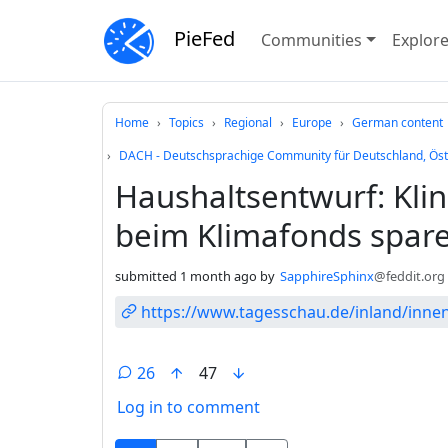
PieFed
Communities
Explor
Do not click this
Home
Topics
Regional
Europe
German content
DACH - Deutschsprachige Community für Deutschland, Öst
Haushaltsentwurf: Klin
beim Klimafonds spar
submitted
1 month ago
by
SapphireSphinx
@feddit.org
https://www.tagesschau.de/inland/innenp
26
47
Log in to comment