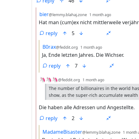
reply
46
by
depth: 2
bier
@lemmy.blahaj.zone
1 month ago
Hat man (cum)ex nicht mittlerweile verjäh
reply
5
by
depth: 3
B0rax
@feddit.org
1 month ago
Ja, Ende letzten Jahres. Die Wichser.
reply
7
by
depth: 2
🦄🦄🦄
@feddit.org
1 month ago
The number of billionaires in the world ha
show, as the super-rich accumulate wealth 
Die haben alle Adressen und Angestellte.
reply
2
by
MadameBisaster
@lemmy.blahaj.zone
1 month 