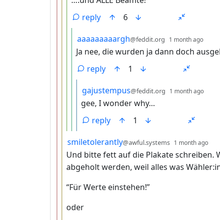
….und ALLE Beamte!
reply
6
by
dept
aaaaaaaaargh
@feddit.org
1 month ago
Ja nee, die wurden ja dann doch ausge
reply
1
by
dept
gajustempus
@feddit.org
1 month ago
gee, I wonder why…
reply
1
by
de
smiletolerantly
@awful.systems
1 month ago
Und bitte fett auf die Plakate schreiben. 
abgeholt werden, weil alles was Wähler
“Für Werte einstehen!”
oder