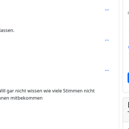
h: 5
lassen.
h: 6
pth: 3
Will gar nicht wissen wie viele Stimmen nicht
:innen mitbekommen