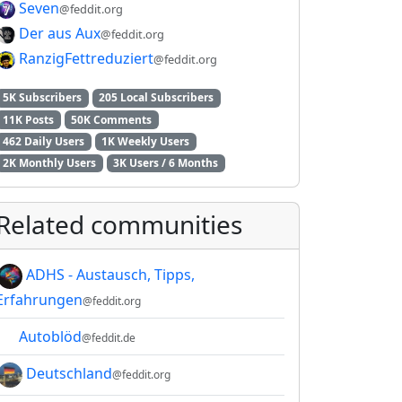
Seven
@feddit.org
Der aus Aux
@feddit.org
RanzigFettreduziert
@feddit.org
5K Subscribers
205 Local Subscribers
11K Posts
50K Comments
462 Daily Users
1K Weekly Users
2K Monthly Users
3K Users / 6 Months
Related communities
ADHS - Austausch, Tipps,
Erfahrungen
@feddit.org
Autoblöd
@feddit.de
Deutschland
@feddit.org