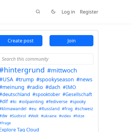
Log in
Register
Create post
Join
#hintergrund
#mittwoch
#USA
#trump
#spookyseason
#news
#meinung
#radio
#dach
#IMO
#deutschland
#spooktober
#Gesellschaft
#dlf
#ki
#oilpainting
#fediverse
#spooky
#klimawandel
#eu
#Russland
#frog
#schweiz
#dw
#Südtirol
#Welt
#ukraine
#video
#hitze
#Frage
Explore Tag Cloud