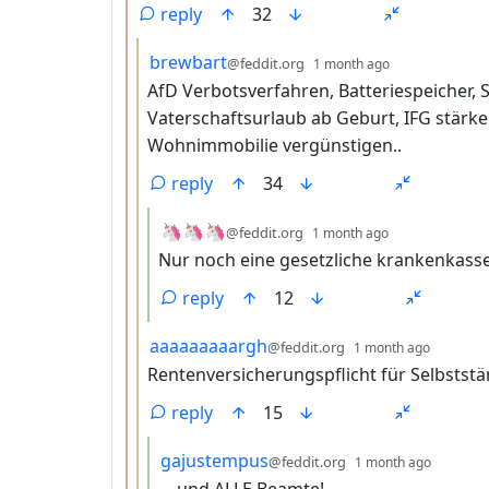
reply
32
by
depth: 3
brewbart
@feddit.org
1 month ago
AfD Verbotsverfahren, Batteriespeicher, S
Vaterschaftsurlaub ab Geburt, IFG stär
Wohnimmobilie vergünstigen..
reply
34
by
depth: 4
🦄🦄🦄
@feddit.org
1 month ago
Nur noch eine gesetzliche krankenkasse
reply
12
by
depth:
aaaaaaaaargh
@feddit.org
1 month ago
Rentenversicherungspflicht für Selbstst
reply
15
by
depth:
gajustempus
@feddit.org
1 month ago