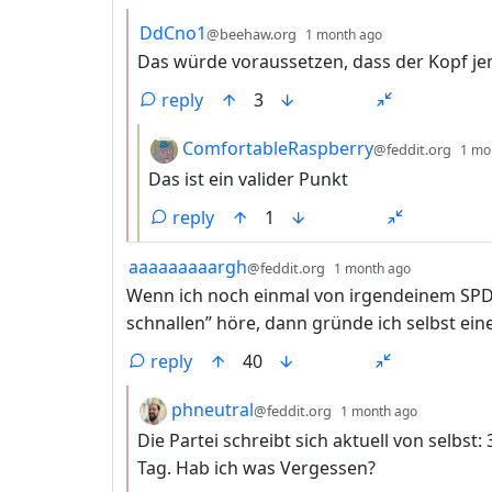
by
depth: 2
DdCno1
@beehaw.org
1 month ago
Das würde voraussetzen, dass der Kopf jem
reply
3
by
ComfortableRaspberry
@feddit.org
1 mo
Das ist ein valider Punkt
reply
1
by
depth: 1
aaaaaaaaargh
@feddit.org
1 month ago
Wenn ich noch einmal von irgendeinem SPD
schnallen” höre, dann gründe ich selbst eine
reply
40
by
depth: 2
phneutral
@feddit.org
1 month ago
Die Partei schreibt sich aktuell von selbs
Tag. Hab ich was Vergessen?