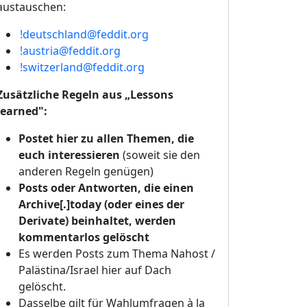
austauschen:
!deutschland@feddit.org
!austria@feddit.org
!switzerland@feddit.org
Zusätzliche Regeln aus „Lessons
learned":
Postet hier zu allen Themen, die
euch interessieren
(soweit sie den
anderen Regeln genügen)
Posts oder Antworten, die einen
Archive[.]today (oder eines der
Derivate) beinhaltet, werden
kommentarlos gelöscht
Es werden Posts zum Thema Nahost /
Palästina/Israel hier auf Dach
gelöscht.
Dasselbe gilt für Wahlumfragen à la