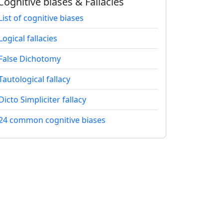
Cognitive biases & Fallacies
List of cognitive biases
Logical fallacies
False Dichotomy
Tautological fallacy
Dicto Simpliciter fallacy
24 common cognitive biases