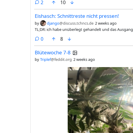
comments
2
10
Eishasch: Schnittreste nicht pressen!
by
django
@discuss.tchncs.de
2 weeks ago
TL;DR: ich habe unüberlegt gehandelt und das Ausgangsm
comments
0
8
Blütewoche 7-8
by
Triplef
@feddit.org
2 weeks ago