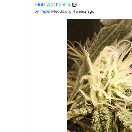
Blütewoche 4-5
by
Triplef
@feddit.org
4 weeks ago