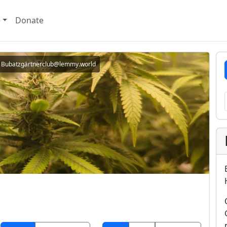
e
Donate
Bubatzgärtnerclub@lemmy.world