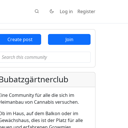
Log in
Register
Create post
Join
Bubatzgärtnerclub
Eine Community für alle die sich im
Heimanbau von Cannabis versuchen.
Ob im Haus, auf dem Balkon oder im
Gewächshaus, dies ist der Platz für alle
neuen und erfahrenen Growmies.