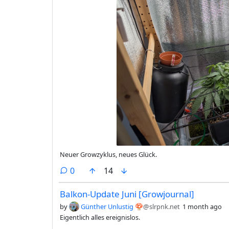
Neuer Growzyklus, neues Glück.
comments
0
14
Balkon-Update Juni [Growjournal]
by
Günther Unlustig 🍄
@slrpnk.net
1 month ago
Eigentlich alles ereignislos.