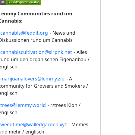
Lemmy Communities rund um
Cannabis:
!cannabis@feddit.org
- News und
Diskussionen rund um Cannabis
!cannabiscultivation@slrpnk.net
- Alles
rund um den organischen Eigenanbau /
englisch
!marijuanalovers@lemmy.zip
- A
community for Growers and Smokers /
englisch
!trees@lemmy.world
- r/trees Klon /
englisch
!weedtime@walledgarden.xyz
- Memes
und mehr / englisch