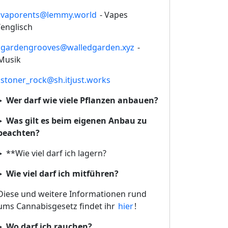
!vaporents@lemmy.world
- Vapes
/englisch
!gardengrooves@walledgarden.xyz
-
Musik
!stoner_rock@sh.itjust.works
Wer darf wie viele Pflanzen anbauen?
Was gilt es beim eigenen Anbau zu
beachten?
**Wie viel darf ich lagern?
Wie viel darf ich mitführen?
Diese und weitere Informationen rund
ums Cannabisgesetz findet ihr
hier
!
Wo darf ich rauchen?