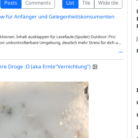
Posts
Comments
List
Tile
Wide tile
ow für Anfänger und Gelegenheitskonsumenten
r) Outdoor: Pro:
on: unkontrollierbare Umgebung, deutlich mehr Stress für dich und
en Ernten mit miserabler Qualität. Indoor: Pro: deutlich stressfreier
. Con: Etwas Equipment und Basteln notwendig. Rabbithole-Gefahr
ere Droge :D (aka Ernte"Vernichtung")