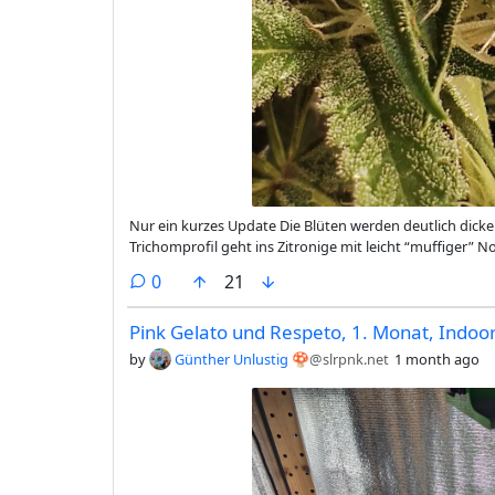
Nur ein kurzes Update Die Blüten werden deutlich dicker und haben schon jetzt richtig viele Trichome. Das aktuelle
Trichomprofil geht ins Zitronige mit leicht “muffiger”
sehr viel tun kann.
comments
0
21
Pink Gelato und Respeto, 1. Monat, Indoo
by
Günther Unlustig 🍄
@slrpnk.net
1 month ago