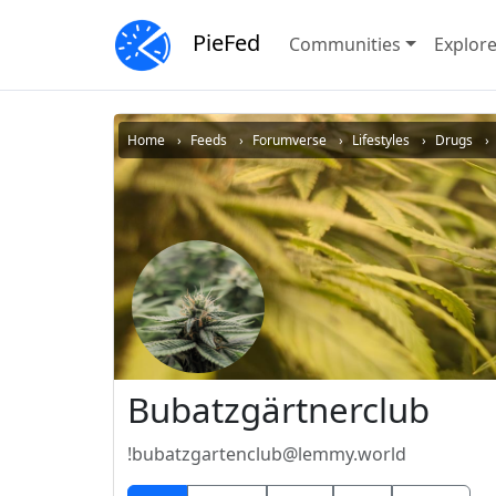
PieFed
Communities
Explor
Home
Feeds
Forumverse
Lifestyles
Drugs
Bubatzgärtnerclub
!bubatzgartenclub@lemmy.world