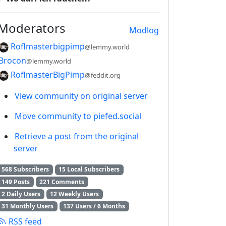
Moderators
Modlog
Roflmasterbigpimp
@lemmy.world
Brocon
@lemmy.world
RoflmasterBigPimp
@feddit.org
View community on original server
Move community to piefed.social
Retrieve a post from the original
server
568 Subscribers
15 Local Subscribers
149 Posts
221 Comments
2 Daily Users
12 Weekly Users
31 Monthly Users
137 Users / 6 Months
RSS feed