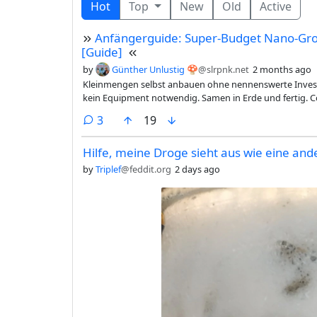
Hot
Top
New
Old
Active
Anfängerguide: Super-Budget Nano-Gr
[Guide]
by
Günther Unlustig 🍄
@slrpnk.net
2 months ago
Kleinmengen selbst anbauen ohne nennenswerte Investitionen. Inhalt ausklappen für Lesefaule (Spoile
kein Equipment notwendig. Samen in Erde und fertig. C
deine Flanze. Hohes Risiko für Misserfolg. Potentiell ries
comments
3
19
und fehlerverzeihender. DU bestimmst die Bedingungen
;) Geringere Ausbeute zu besserer Qualität
Hilfe, meine Droge sieht aus wie eine and
by
Triplef
@feddit.org
2 days ago